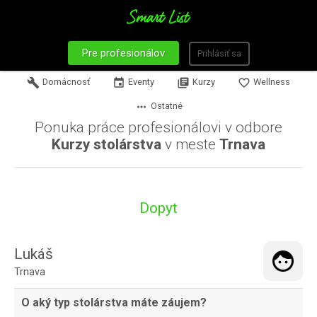
Pre profesionálov
Prihlásiť sa
build
Domácnosť
event
Eventy
library_books
Kurzy
favorite_border
Wellness
more_horiz
Ostatné
Ponuka práce profesionálovi v odbore
Kurzy stolárstva
v meste
Trnava
Dopyt
Lukáš
Trnava
O aký typ stolárstva máte záujem?