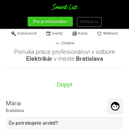
Pre profesionálov
Prihlásiť sa
build
Domácnosť
event
Eventy
library_books
Kurzy
favorite_border
Wellness
more_horiz
Ostatné
Ponuka práce profesionálovi v odbore
Elektrikár
v meste
Bratislava
Dopyt
Mária
Bratislava
Čo potrebujete urobiť?