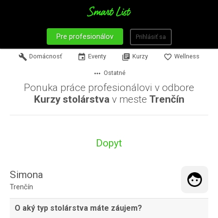
Pre profesionálov
Prihlásiť sa
build
Domácnosť
event
Eventy
library_books
Kurzy
favorite_border
Wellness
more_horiz
Ostatné
Ponuka práce profesionálovi v odbore
Kurzy stolárstva
v meste
Trenčín
Dopyt
Simona
Trenčín
O aký typ stolárstva máte záujem?