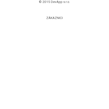
© 2015 DevApp s.r.o.
ZÁKAZNICI
Časté otázky
PROFESIONÁLI
Časté otázky
Zaregistrujte sa
OTÁZKY? POTREBUJETE POMOC ?
Napíšte nám na info@smartlist.sk