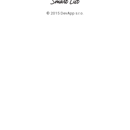
© 2015 DevApp s.r.o.
ZÁKAZNICI
Časté otázky
PROFESIONÁLI
Časté otázky
Zaregistrujte sa
OTÁZKY? POTREBUJETE POMOC ?
Napíšte nám na info@smartlist.sk