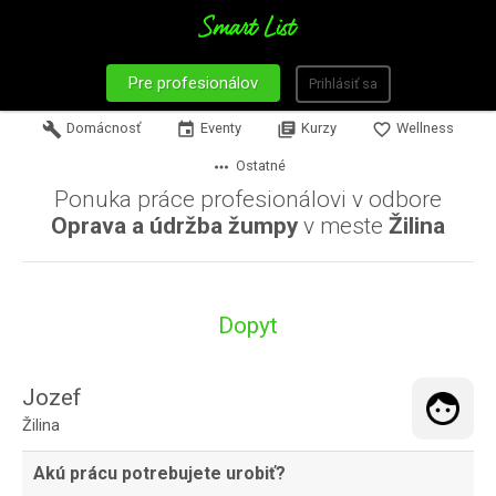
Pre profesionálov
Prihlásiť sa
build
Domácnosť
event
Eventy
library_books
Kurzy
favorite_border
Wellness
more_horiz
Ostatné
Ponuka práce profesionálovi v odbore
Oprava a údržba žumpy
v meste
Žilina
Dopyt
Jozef
Žilina
Akú prácu potrebujete urobiť?