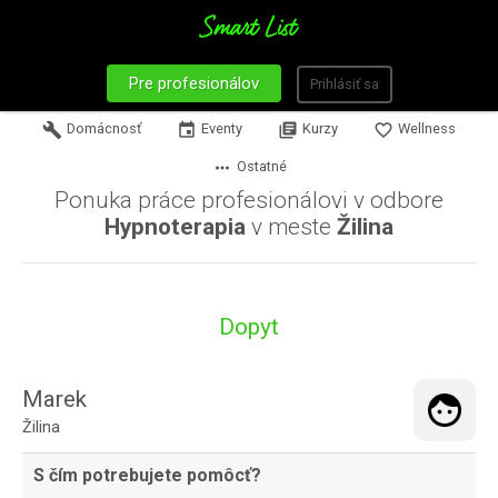
Pre profesionálov
Prihlásiť sa
build
Domácnosť
event
Eventy
library_books
Kurzy
favorite_border
Wellness
more_horiz
Ostatné
Ponuka práce profesionálovi v odbore
Hypnoterapia
v meste
Žilina
Dopyt
Marek
Žilina
S čím potrebujete pomôcť?