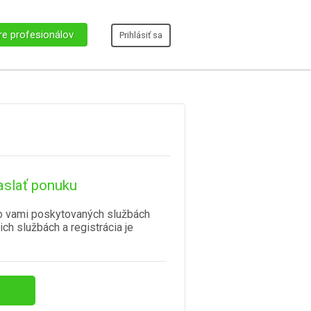
re profesionálov
Prihlásiť sa
aslať ponuku
o vami poskytovaných službách
ich službách a registrácia je