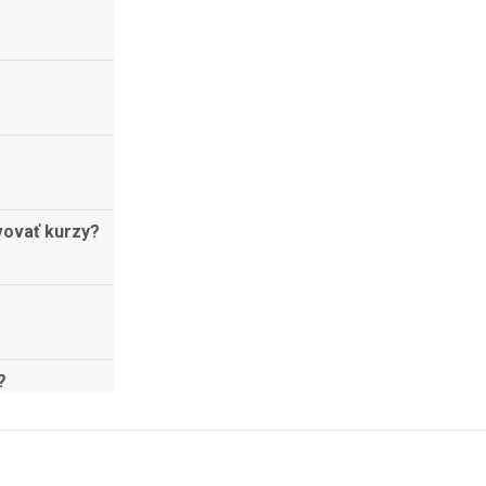
vovať kurzy?
?
 Piatok,