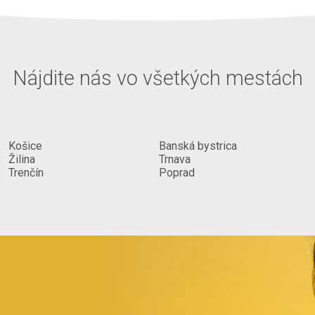
Nájdite nás vo všetkých mestách
il, osobity
Košice
Banská bystrica
Žilina
Trnava
Trenčín
Poprad
om],
mnou]