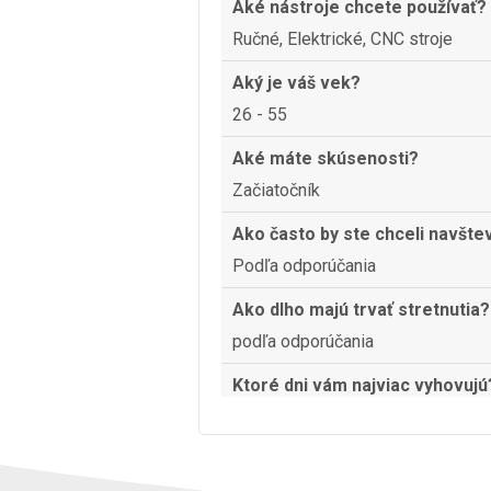
Aké nástroje chcete používať?
Ručné, Elektrické, CNC stroje
Aký je váš vek?
26 - 55
Aké máte skúsenosti?
Začiatočník
Ako často by ste chceli navšte
Podľa odporúčania
Ako dlho majú trvať stretnutia?
podľa odporúčania
Ktoré dni vám najviac vyhovujú
Pondelok, Utorok, Streda, Štvrtok,
Sobota, Nedeľa
Aký čas vám najviac vyhovuje?