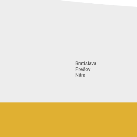
ráno po 9:00, poobede do 15:00
Kedy chcete začať?
Čo najskôr
Poznámka
Stolar by mal mat zmysel pre deta
pristup,sucasny moderny dizajn.
Bratislava
Spôsob poskytnutia služby
Prešov
Nitra
_[Môžem cestovať za profesionál
_[Profesionál môže cestovať za 