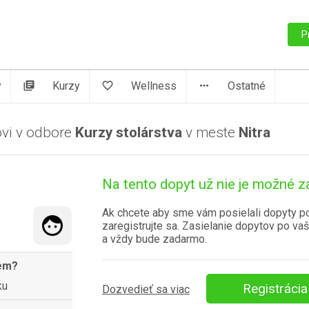
P
y
library_books
Kurzy
favorite_border
Wellness
more_horiz
Ostatné
ovi v odbore
Kurzy stolárstva
v meste
Nitra
Na tento dopyt už nie je možné z
Ak chcete aby sme vám posielali dopyty p
zaregistrujte sa. Zasielanie dopytov po vaš
a vždy bude zadarmo.
jem?
ku
Registrácia
Dozvedieť sa viac