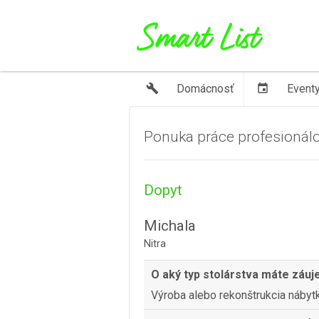
build
Domácnosť
event
Event
Ponuka práce profesionál
Dopyt
Michala
Nitra
O aký typ stolárstva máte záu
Výroba alebo rekonštrukcia nábyt