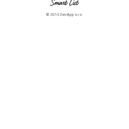
© 2015 DevApp s.r.o.
ZÁKAZNICI
Časté otázky
PROFESIONÁLI
Časté otázky
Zaregistrujte sa
OTÁZKY? POTREBUJETE POMOC ?
Napíšte nám na info@smartlist.sk