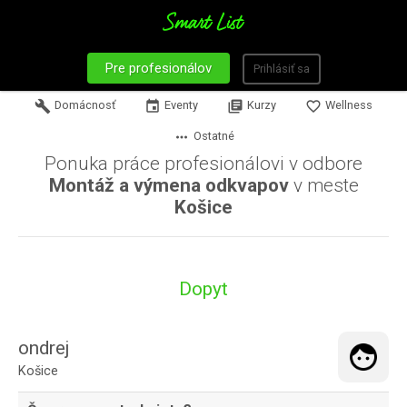
Pre profesionálov
Prihlásiť sa
build
Domácnosť
event
Eventy
library_books
Kurzy
favorite_border
Wellness
more_horiz
Ostatné
Ponuka práce profesionálovi v odbore
Montáž a výmena odkvapov
v meste
Košice
Dopyt
ondrej
Košice