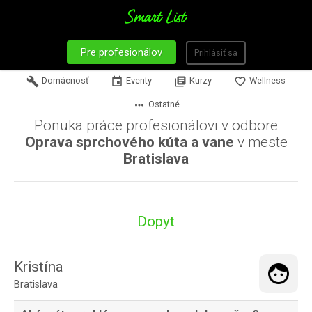
Pre profesionálov
Prihlásiť sa
build
Domácnosť
event
Eventy
library_books
Kurzy
favorite_border
Wellness
more_horiz
Ostatné
Ponuka práce profesionálovi v odbore
Oprava sprchového kúta a vane
v meste
Bratislava
Dopyt
Kristína
Bratislava