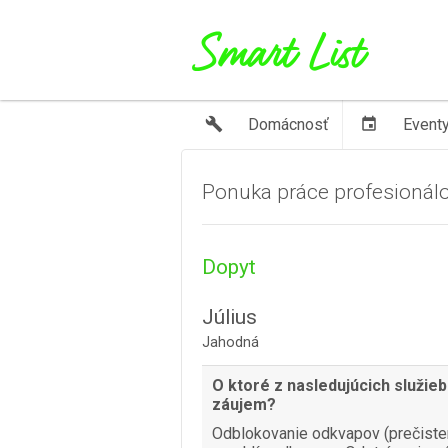
build
Domácnosť
event
Event
Ponuka práce profesionál
Dopyt
Július
Jahodná
O ktoré z nasledujúcich služie
záujem?
Odblokovanie odkvapov (prečisten