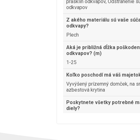
prasklín odkvapov, Odstránenie 
odkvapov
Z akého materiálu sú vaše súč
odkvapy?
Plech
Aká je približná dĺžka poškode
odkvapov? (m)
1-25
Koľko poschodí má váš majeto
Vyvýšený prízemný domček, na sr
azbestová krytina
Poskytnete všetky potrebné ma
diely?
Nie, potrebujem profeionála, aby 
materiály a diely
Kedy by ste potrebovali oprav