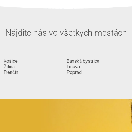
4.06. - do
 oplechovanie
Nájdite nás vo všetkých mestách
mnou]
Košice
Banská bystrica
Žilina
Trnava
Trenčín
Poprad