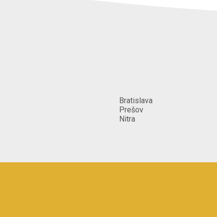
Čo najskôr
Poznámka
Oprava by mohla byť urobená od 2
28.06.2019 Potrebujem opraviť aj
okolo jedného komýna. Ďakujem
Spôsob poskytnutia služby
_[Profesionál môže cestovať za 
Bratislava
Prešov
Nitra