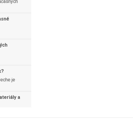
súčasných
asné
ných
k?
eche je
teriály a
poskytol
u odkvapov?