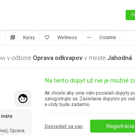
P
y
library_books
Kurzy
favorite_border
Wellness
more_horiz
Ostatné
ovi v odbore
Oprava odkvapov
v meste
Jahodná
Na tento dopyt už nie je možné z
Ak chcete aby sme vám posielali dopyty p
zaregistrujte sa. Zasielanie dopytov po vaš
a vždy bude zadarmo.
b máte
Registrácia
Dozvedieť sa viac
ie), Oprava