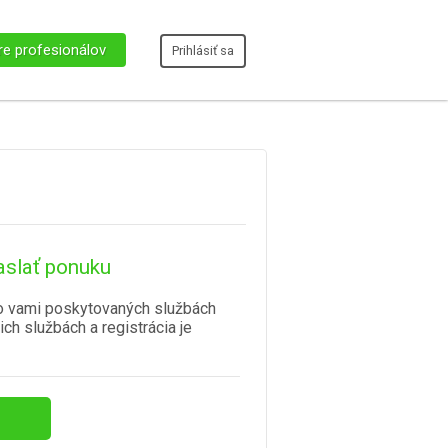
re profesionálov
Prihlásiť sa
aslať ponuku
o vami poskytovaných službách
ich službách a registrácia je