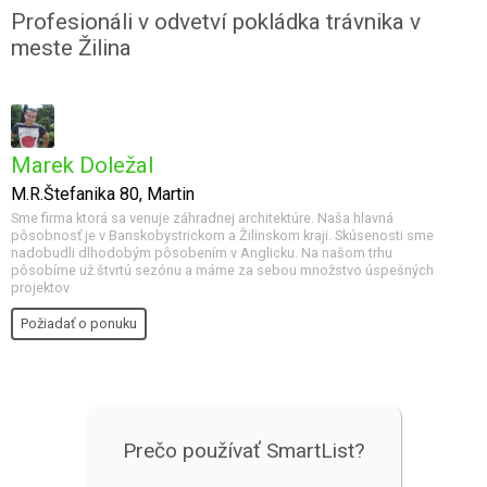
Profesionáli v odvetví pokládka trávnika v
meste Žilina
Marek Doležal
M.R.Štefanika 80, Martin
Sme firma ktorá sa venuje záhradnej architektúre. Naša hlavná
pôsobnosť je v Banskobystrickom a Žilinskom kraji. Skúsenosti sme
nadobudli dlhodobým pôsobením v Anglicku. Na našom trhu
pôsobíme už štvrtú sezónu a máme za sebou množstvo úspešných
projektov
Požiadať o ponuku
Prečo používať SmartList?