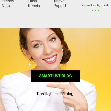
Prešov
Žilina
Trnava
...
Nitra
Trenčín
Poprad
Zobraziť všetky mestá
SMARTLIST BLOG
Prečítajte si náš blog.