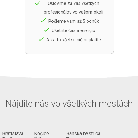
done
Oslovíme za vás všetkých
profesionálov vo vašom okolí
done
Pošleme vám až 5 ponúk
done
Ušetrite čas a energiu
done
A za to všetko nič neplatíte
Nájdite nás vo všetkých mestách
Bratislava
Košice
Banská bystrica