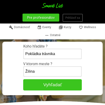
Pre profesionálov
Prihlásiť sa
build
Domácnosť
event
Eventy
library_books
Kurzy
favorite_border
Wellness
more_horiz
Ostatné
Koho hľadáte ?
V ktorom meste ?