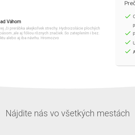
Preč
done
O
 nad Váhom
p
ej ,či prerábka akejkoľvek strechy. Hydroizolácie plochých
done
ásom ,ale aj fóliou rôznych značiek. So zateplením i bez.
ektu alebo aj iba návrhu. Hromozvo
done
U
done
A
Nájdite nás vo všetkých mestách