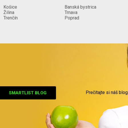
Košice
Banská bystrica
Žilina
Trnava
Trenčín
Poprad
Prečítajte si náš blog
SMARTLIST BLOG