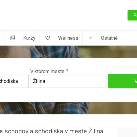
P
y
library_books
Kurzy
favorite_border
Wellness
more_horiz
Ostatné
V ktorom meste ?
va schodov a schodiska v meste Žilina