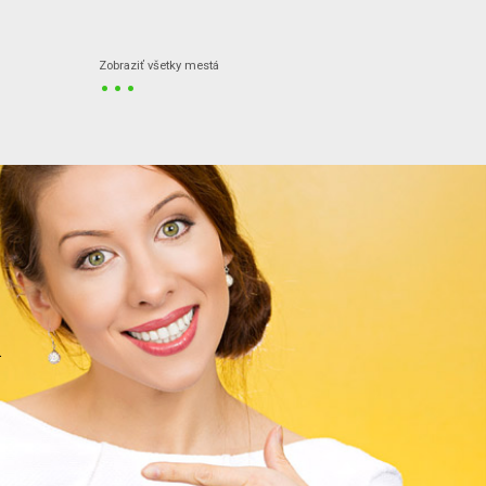
...
Zobraziť všetky mestá
.