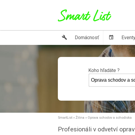
build
Domácnosť
event
Event
Koho hľadáte ?
SmartList
»
Žilina
»
Oprava schodov a schodiska
Profesionáli v odvetví opra