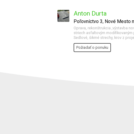
Anton Durta
Poľovníctvo 3, Nové Mesto
Oprava, rekonštrukcia ,výstavba nov
striech asfaltovým modifikovaným p
Sedlové, šikmé strechy, krov z proj
Požiadať o ponuku