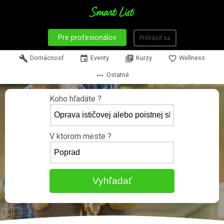
Pre profesionálov
Prihlásiť sa
build
Domácnosť
event
Eventy
library_books
Kurzy
favorite_border
Wellness
more_horiz
Ostatné
Koho hľadáte ?
V ktorom meste ?