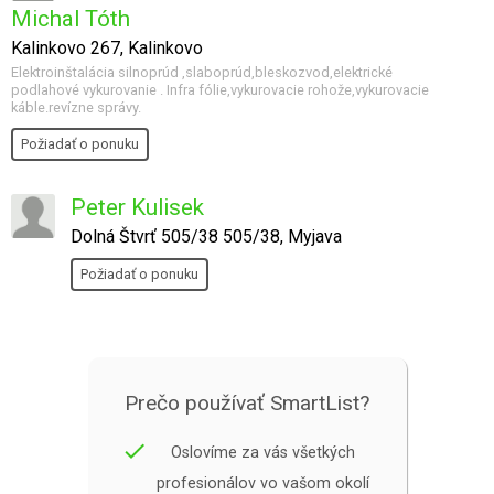
Michal Tóth
Kalinkovo 267, Kalinkovo
Elektroinštalácia silnoprúd ,slaboprúd,bleskozvod,elektrické
podlahové vykurovanie . Infra fólie,vykurovacie rohože,vykurovacie
káble.revízne správy.
Požiadať o ponuku
Peter Kulisek
Dolná Štvrť 505/38 505/38, Myjava
Požiadať o ponuku
Prečo používať SmartList?
done
Oslovíme za vás všetkých
profesionálov vo vašom okolí