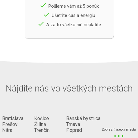
done
Pošleme vám až 5 ponúk
done
Ušetrite čas a energiu
done
A za to všetko nič neplatíte
Nájdite nás vo všetkých mestách
Bratislava
Košice
Banská bystrica
Prešov
Žilina
Trnava
...
Nitra
Trenčín
Poprad
Zobraziť všetky mestá