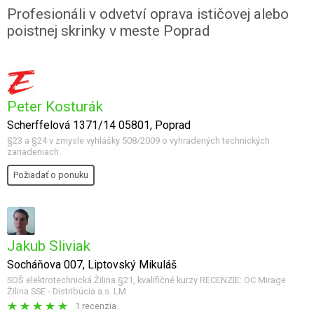
Profesionáli v odvetví oprava ističovej alebo
poistnej skrinky v meste Poprad
Peter Kosturák
Scherffelová 1371/14 05801, Poprad
§23 a §24 v zmysle vyhlášky 508/2009 o vyhradených technických
zariadeniach.
Požiadať o ponuku
Jakub Sliviak
Socháňova 007, Liptovský Mikuláš
SOŠ elektrotechnická Žilina §21, kvalifičné kurzy RECENZIE: OC Mirage
Žilina SSE - Distribúcia a.s. LM
1 recenzia