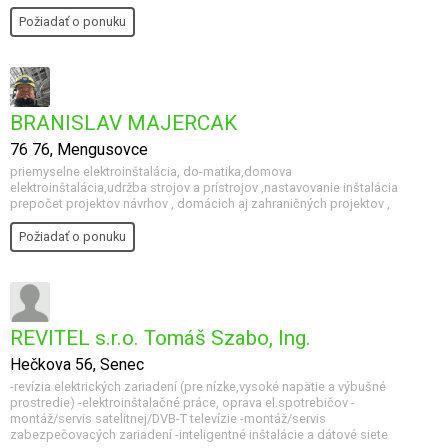
Požiadať o ponuku
BRANISLAV MAJERCAK
76 76, Mengusovce
priemyselne elektroinštalácia, do-matika,domova
elektroinštalácia,udržba strojov a prístrojov ,nastavovanie inštalácia
prepočet projektov návrhov , domácich aj zahraničných projektov ,
Požiadať o ponuku
REVITEL s.r.o. Tomáš Szabo, Ing.
Hečkova 56, Senec
-revízia elektrických zariadení (pre nízke,vysoké napätie a výbušné
prostredie) -elektroinštalačné práce, oprava el.spotrebičov -
montáž/servis satelitnej/DVB-T televízie -montáž/servis
zabezpečovacých zariadení -inteligentné inštalácie a dátové siete