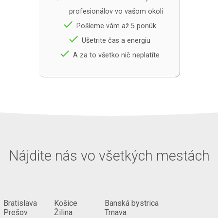
profesionálov vo vašom okolí
done
Pošleme vám až 5 ponúk
done
Ušetrite čas a energiu
done
A za to všetko nič neplatíte
Nájdite nás vo všetkých mestách
Bratislava
Košice
Banská bystrica
Prešov
Žilina
Trnava