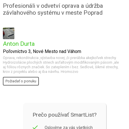
Profesionáli v odvetví oprava a údržba
závlahového systému v meste Poprad
Anton Durta
Poľovníctvo 3, Nové Mesto nad Váhom
Oprava, rekonštrukcia ,výstavba novej ,či prerábka akejkoľvek strechy.
Hydroizolácie plochých striech asfaltovým modifikovaným pásom ,ale
aj fóliou rôznych značiek. So zateplením i bez. Sedlové, šikmé strechy,
krov z projektu alebo aj iba návrhu. Hromozvo
Požiadať o ponuku
Prečo používať SmartList?
done
Oslovíme za vás všetkých