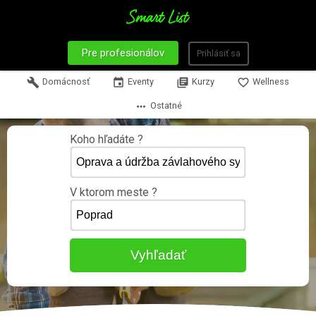
Pre profesionálov
Prihlásiť sa
build
Domácnosť
event
Eventy
library_books
Kurzy
favorite_border
Wellness
more_horiz
Ostatné
Koho hľadáte ?
V ktorom meste ?