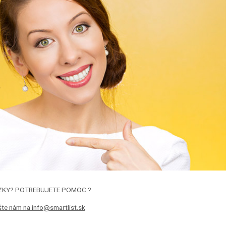
.
ZKY? POTREBUJETE POMOC ?
šte nám na info@smartlist.sk