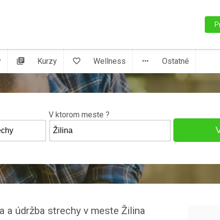
P
y
library_books
Kurzy
favorite_border
Wellness
more_horiz
Ostatné
V ktorom meste ?
a a údržba strechy v meste Žilina