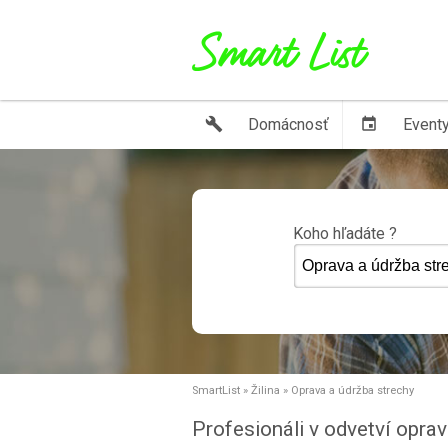
build
Domácnosť
event
Event
Koho hľadáte ?
SmartList
»
Žilina
»
Oprava a údržba strechy
Profesionáli v odvetví oprav