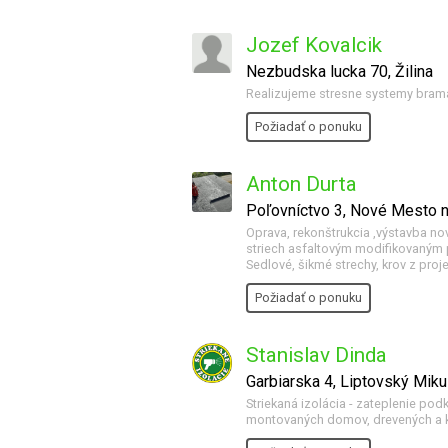
Jozef Kovalcik
Nezbudska lucka 70, Žilina
Realizujeme stresne systemy brama
Požiadať o ponuku
Anton Durta
Poľovníctvo 3, Nové Mesto
Oprava, rekonštrukcia ,výstavba nov
striech asfaltovým modifikovaným p
Sedlové, šikmé strechy, krov z proj
Požiadať o ponuku
Stanislav Dinda
Garbiarska 4, Liptovský Miku
Striekaná izolácia - zateplenie pod
montovaných domov, drevených a k