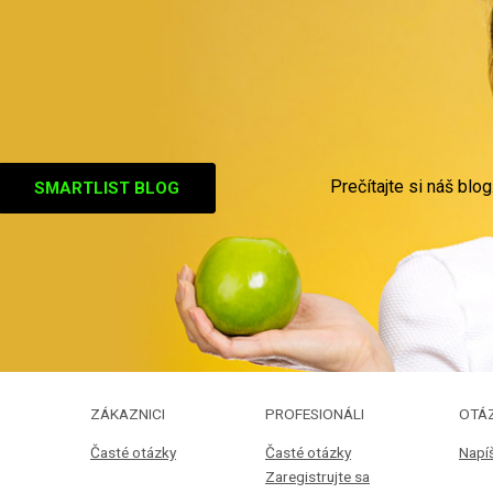
Prečítajte si náš blog
SMARTLIST BLOG
ZÁKAZNICI
PROFESIONÁLI
OTÁ
Časté otázky
Časté otázky
Napí
Zaregistrujte sa