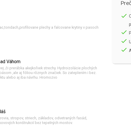
Preč
done
O
p
c,tondach,profilovane plechy a falcovane krytiny v pasoch
done
done
U
done
A
 nad Váhom
ej ,či prerábka akejkoľvek strechy. Hydroizolácie plochých
ásom ,ale aj fóliou rôznych značiek. So zateplením i bez.
ektu alebo aj iba návrhu. Hromozvo
láš
krovia, stropov, striech, základov, odvetraných fasád,
ovových konštrukcií bez tepelných mostov.