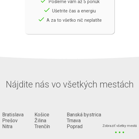
done
Pošleme vám až 5 ponúk
done
Ušetrite čas a energiu
done
A za to všetko nič neplatíte
Nájdite nás vo všetkých mestách
Bratislava
Košice
Banská bystrica
Prešov
Žilina
Trnava
...
Nitra
Trenčín
Poprad
Zobraziť všetky mestá