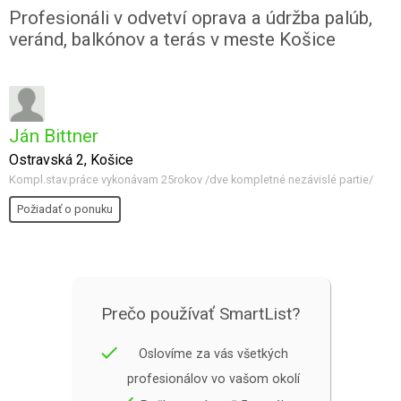
Profesionáli v odvetví oprava a údržba palúb,
veránd, balkónov a terás v meste Košice
Ján Bittner
Ostravská 2, Košice
Kompl.stav.práce vykonávam 25rokov /dve kompletné nezávislé partie/
Požiadať o ponuku
Prečo používať SmartList?
done
Oslovíme za vás všetkých
profesionálov vo vašom okolí