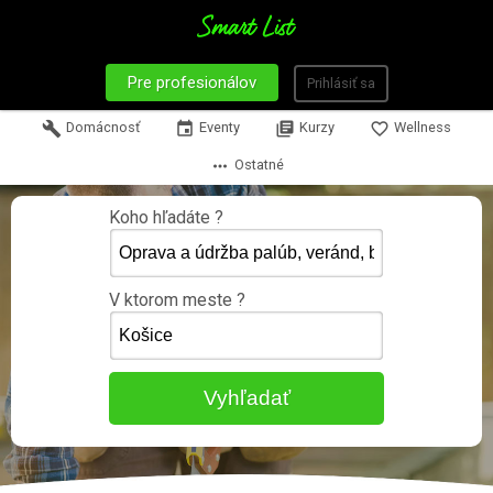
Pre profesionálov
Prihlásiť sa
build
Domácnosť
event
Eventy
library_books
Kurzy
favorite_border
Wellness
more_horiz
Ostatné
Koho hľadáte ?
V ktorom meste ?