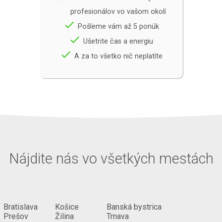
profesionálov vo vašom okolí
done
Pošleme vám až 5 ponúk
done
Ušetrite čas a energiu
done
A za to všetko nič neplatíte
Nájdite nás vo všetkých mestách
Bratislava
Košice
Banská bystrica
Prešov
Žilina
Trnava