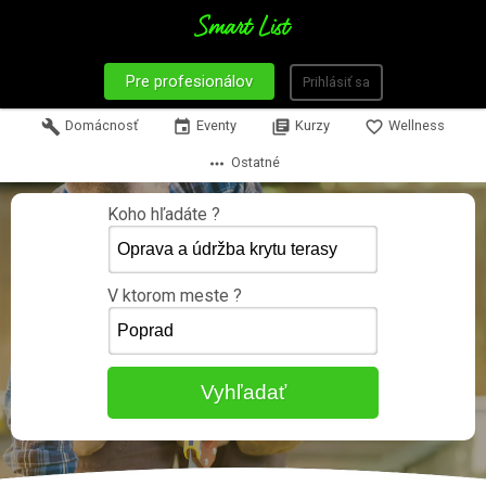
Pre profesionálov
Prihlásiť sa
build
Domácnosť
event
Eventy
library_books
Kurzy
favorite_border
Wellness
more_horiz
Ostatné
Koho hľadáte ?
V ktorom meste ?