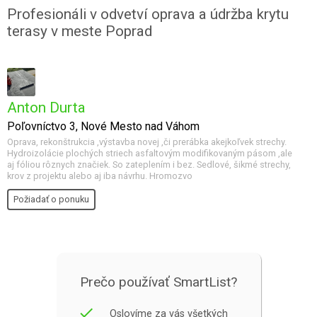
Profesionáli v odvetví oprava a údržba krytu
terasy v meste Poprad
Anton Durta
Poľovníctvo 3, Nové Mesto nad Váhom
Oprava, rekonštrukcia ,výstavba novej ,či prerábka akejkoľvek strechy.
Hydroizolácie plochých striech asfaltovým modifikovaným pásom ,ale
aj fóliou rôznych značiek. So zateplením i bez. Sedlové, šikmé strechy,
krov z projektu alebo aj iba návrhu. Hromozvo
Požiadať o ponuku
Prečo používať SmartList?
done
Oslovíme za vás všetkých