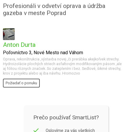
Profesionáli v odvetví oprava a údržba
gazeba v meste Poprad
Anton Durta
Poľovníctvo 3, Nové Mesto nad Váhom
Oprava, rekonštrukcia ,výstavba novej ,či prerábka akejkoľvek strechy.
Hydroizolácie plochých striech asfaltovým modifikovaným pásom ,ale
aj fóliou rôznych značiek. So zateplením i bez. Sedlové, šikmé strechy,
krov z projektu alebo aj iba návrhu. Hromozvo
Požiadať o ponuku
Prečo používať SmartList?
done
Oslovíme za vás všetkých