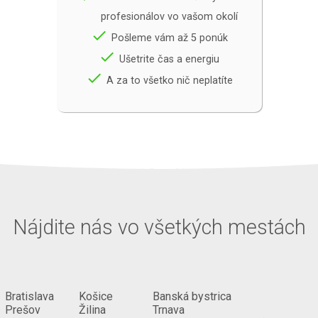
profesionálov vo vašom okolí
done
Pošleme vám až 5 ponúk
done
Ušetrite čas a energiu
done
A za to všetko nič neplatíte
Nájdite nás vo všetkých mestách
Bratislava
Košice
Banská bystrica
Prešov
Žilina
Trnava