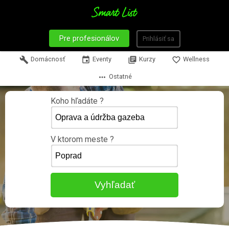
Pre profesionálov
Prihlásiť sa
build
Domácnosť
event
Eventy
library_books
Kurzy
favorite_border
Wellness
more_horiz
Ostatné
Koho hľadáte ?
V ktorom meste ?