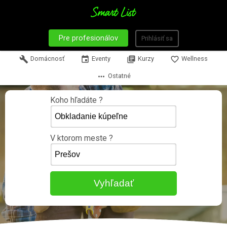
Pre profesionálov
Prihlásiť sa
build
Domácnosť
event
Eventy
library_books
Kurzy
favorite_border
Wellness
more_horiz
Ostatné
Koho hľadáte ?
V ktorom meste ?