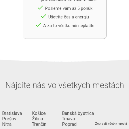
done
Pošleme vám až 5 ponúk
done
Ušetrite čas a energiu
done
A za to všetko nič neplatíte
Nájdite nás vo všetkých mestách
Bratislava
Košice
Banská bystrica
Prešov
Žilina
Trnava
...
Nitra
Trenčín
Poprad
Zobraziť všetky mestá