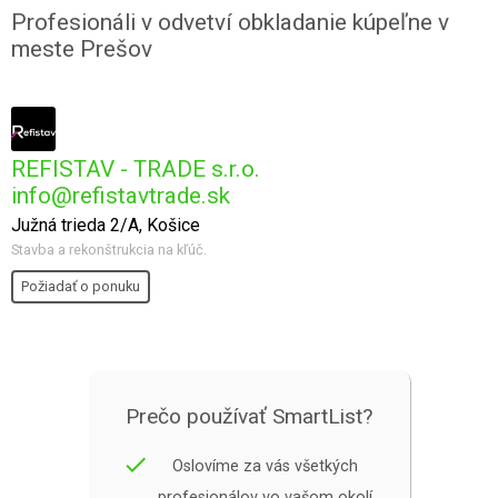
Profesionáli v odvetví obkladanie kúpeľne v
meste Prešov
REFISTAV - TRADE s.r.o.
info@refistavtrade.sk
Južná trieda 2/A, Košice
Stavba a rekonštrukcia na kľúč.
Požiadať o ponuku
Prečo používať SmartList?
done
Oslovíme za vás všetkých
profesionálov vo vašom okolí