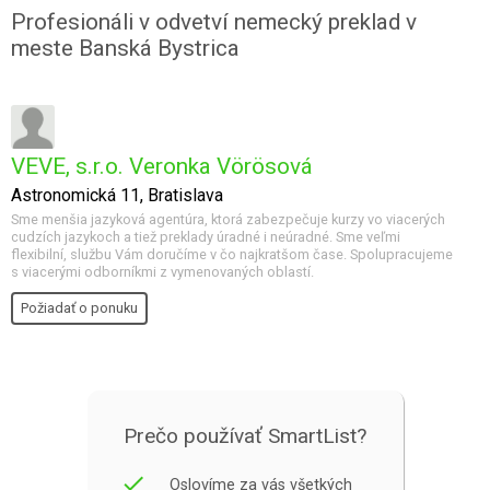
Profesionáli v odvetví nemecký preklad v
meste Banská Bystrica
VEVE, s.r.o. Veronka Vörösová
Astronomická 11, Bratislava
Sme menšia jazyková agentúra, ktorá zabezpečuje kurzy vo viacerých
cudzích jazykoch a tiež preklady úradné i neúradné. Sme veľmi
flexibilní, službu Vám doručíme v čo najkratšom čase. Spolupracujeme
s viacerými odborníkmi z vymenovaných oblastí.
Požiadať o ponuku
Prečo používať SmartList?
done
Oslovíme za vás všetkých