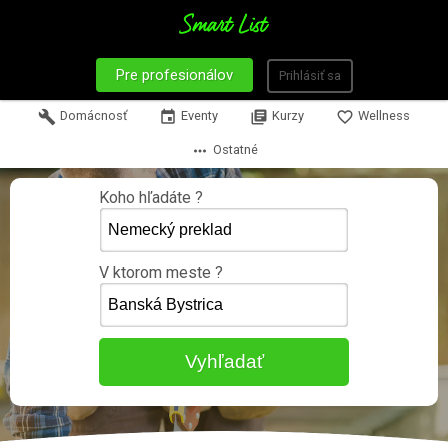
Pre profesionálov
Prihlásiť sa
build
Domácnosť
event
Eventy
library_books
Kurzy
favorite_border
Wellness
more_horiz
Ostatné
Koho hľadáte ?
V ktorom meste ?