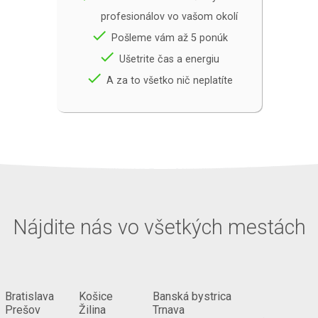
profesionálov vo vašom okolí
done
Pošleme vám až 5 ponúk
done
Ušetrite čas a energiu
done
A za to všetko nič neplatíte
Nájdite nás vo všetkých mestách
Bratislava
Košice
Banská bystrica
Prešov
Žilina
Trnava