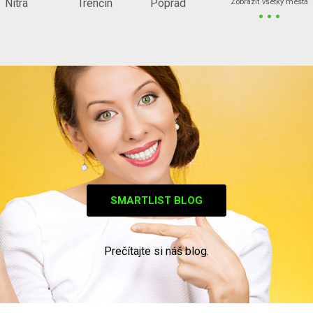
...
Nitra
Trenčín
Poprad
Zobraziť všetky mestá
SMARTLIST BLOG
Prečítajte si náš blog.