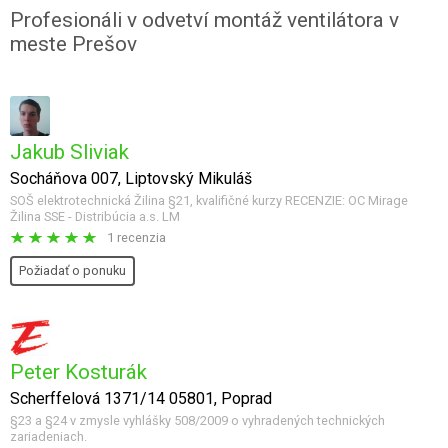
Profesionáli v odvetví montáž ventilátora v
meste Prešov
Jakub Sliviak
Socháňova 007, Liptovský Mikuláš
SOŠ elektrotechnická Žilina §21, kvalifičné kurzy RECENZIE: OC Mirage
Žilina SSE - Distribúcia a.s. LM
1 recenzia
Požiadať o ponuku
Peter Kosturák
Scherffelová 1371/14 05801, Poprad
§23 a §24 v zmysle vyhlášky 508/2009 o vyhradených technických
zariadeniach.