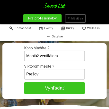
Pre profesionálov
Prihlásiť sa
build
Domácnosť
event
Eventy
library_books
Kurzy
favorite_border
Wellness
more_horiz
Ostatné
Koho hľadáte ?
V ktorom meste ?