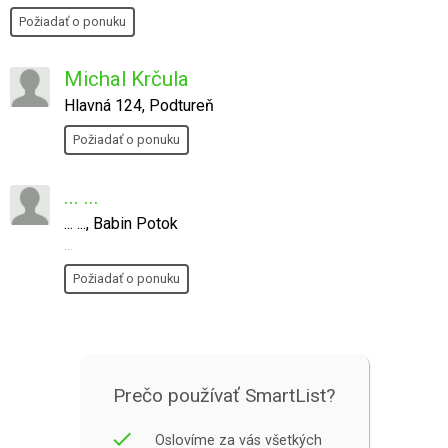
Požiadať o ponuku
Michal Krčula
Hlavná 124, Podtureň
Požiadať o ponuku
... ...
... ..., Babin Potok
...
Požiadať o ponuku
Prečo používať SmartList?
done
Oslovíme za vás všetkých