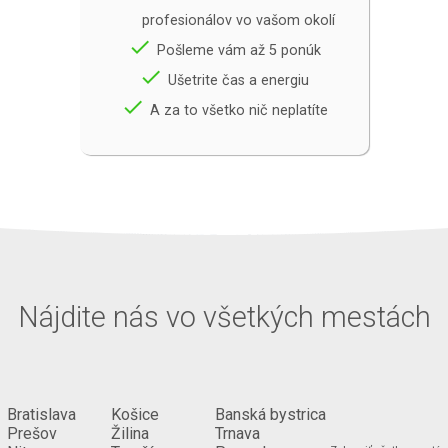
profesionálov vo vašom okolí
done
Pošleme vám až 5 ponúk
done
Ušetrite čas a energiu
done
A za to všetko nič neplatíte
Nájdite nás vo všetkých mestách
Bratislava
Košice
Banská bystrica
Prešov
Žilina
Trnava