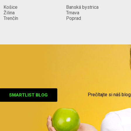
Košice
Banská bystrica
Žilina
Trnava
Trenčín
Poprad
Prečítajte si náš blog
SMARTLIST BLOG