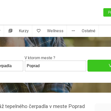
P
y
library_books
Kurzy
favorite_border
Wellness
more_horiz
Ostatné
V ktorom meste ?
táž tepelného čerpadla v meste Poprad