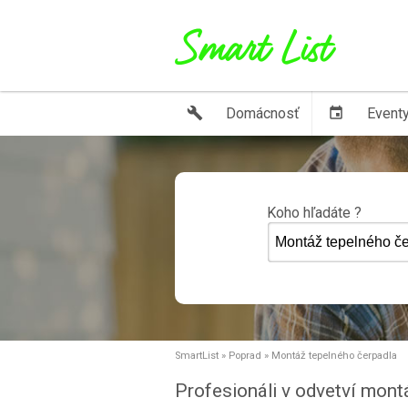
build
Domácnosť
event
Event
Koho hľadáte ?
SmartList
»
Poprad
»
Montáž tepelného čerpadla
Profesionáli v odvetví mon