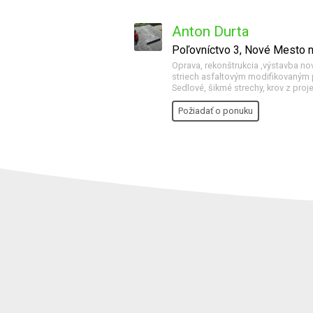
Anton Durta
Poľovníctvo 3, Nové Mesto
Oprava, rekonštrukcia ,výstavba nov
striech asfaltovým modifikovaným p
Sedlové, šikmé strechy, krov z proj
Požiadať o ponuku