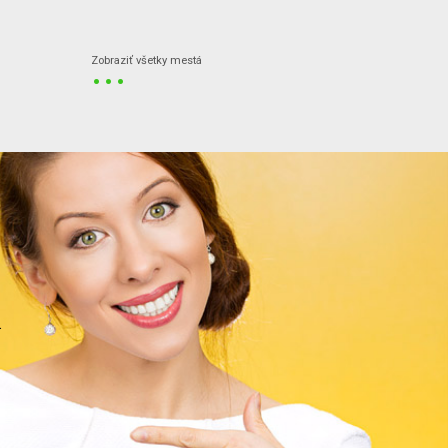
...
Zobraziť všetky mestá
.