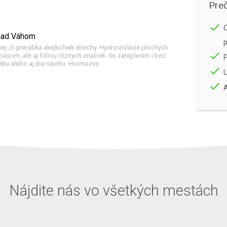
Preč
done
O
 nad Váhom
p
ej ,či prerábka akejkoľvek strechy. Hydroizolácie plochých
done
ásom ,ale aj fóliou rôznych značiek. So zateplením i bez.
ektu alebo aj iba návrhu. Hromozvo
done
U
done
A
Nájdite nás vo všetkých mestách