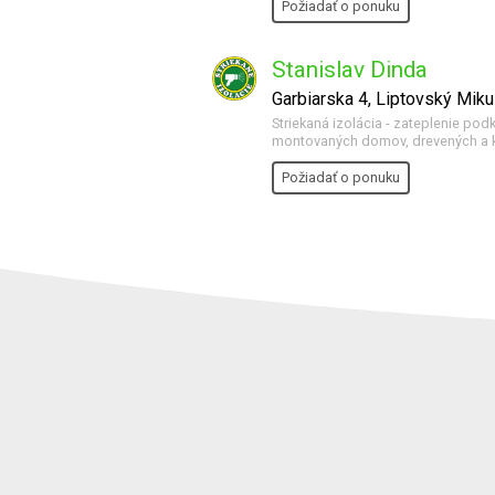
Požiadať o ponuku
Stanislav Dinda
Garbiarska 4, Liptovský Miku
Striekaná izolácia - zateplenie pod
montovaných domov, drevených a k
Požiadať o ponuku