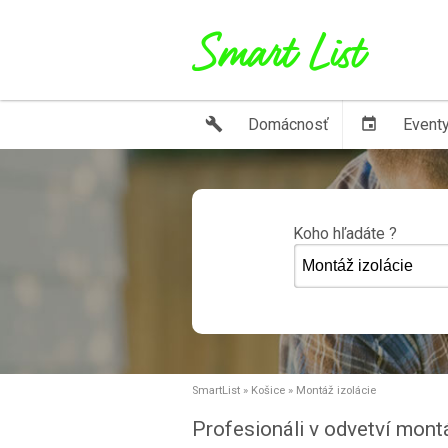
build
Domácnosť
event
Event
Koho hľadáte ?
SmartList
»
Košice
»
Montáž izolácie
Profesionáli v odvetví mont