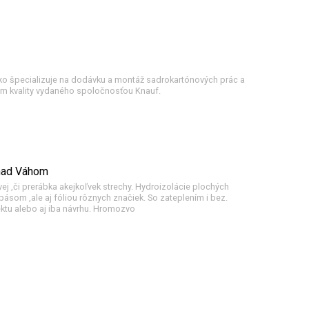
ko špecializuje na dodávku a montáž sadrokartónových prác a
om kvality vydaného spoločnosťou Knauf.
 nad Váhom
ej ,či prerábka akejkoľvek strechy. Hydroizolácie plochých
ásom ,ale aj fóliou rôznych značiek. So zateplením i bez.
ektu alebo aj iba návrhu. Hromozvo