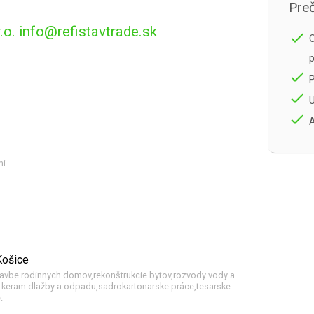
Preč
o. info@refistavtrade.sk
done
O
p
done
done
U
done
A
mi
Košice
stavbe rodinnych domov,rekonštrukcie bytov,rozvody vody a
 keram.dlažby a odpadu,sadrokartonarske práce,tesarske
.