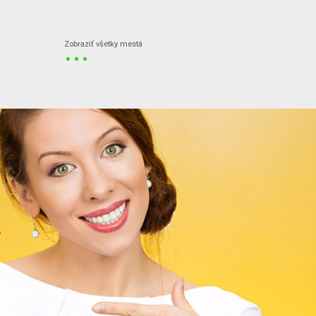
...
Zobraziť všetky mestá
.