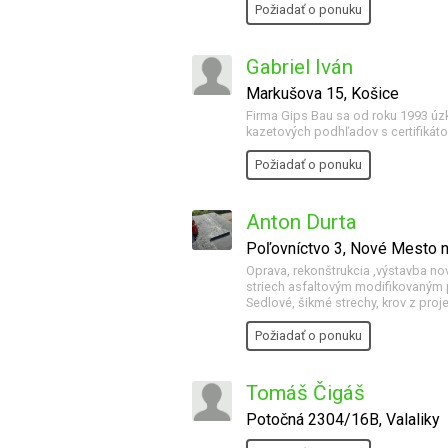
Požiadať o ponuku
Gabriel Iván
Markušova 15, Košice
Firma Gips Bau sa od roku 1993 úz
kazetových podhľadov s certifikát
Požiadať o ponuku
Anton Durta
Poľovníctvo 3, Nové Mesto
Oprava, rekonštrukcia ,výstavba nov
striech asfaltovým modifikovaným p
Sedlové, šikmé strechy, krov z proj
Požiadať o ponuku
Tomáš Čigáš
Potočná 2304/16B, Valaliky