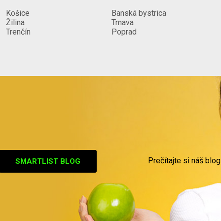
Košice
Banská bystrica
Žilina
Trnava
Trenčín
Poprad
Prečítajte si náš blog
SMARTLIST BLOG