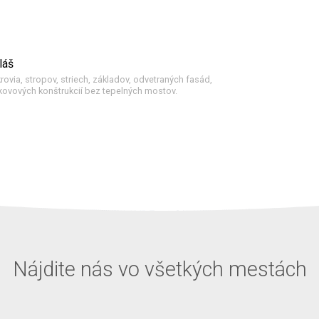
láš
krovia, stropov, striech, základov, odvetraných fasád,
ovových konštrukcií bez tepelných mostov.
Nájdite nás vo všetkých mestách