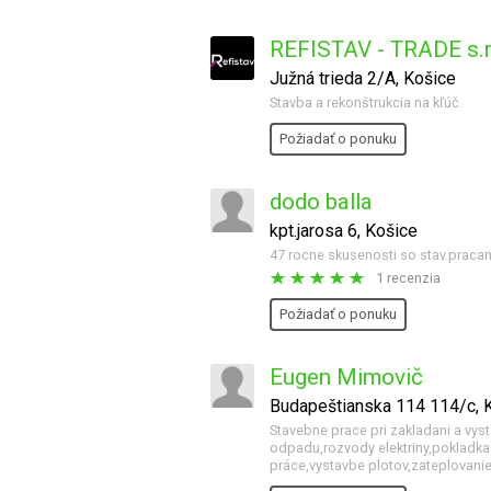
REFISTAV - TRADE s.r.
Južná trieda 2/A, Košice
Stavba a rekonštrukcia na kľúč.
Požiadať o ponuku
dodo balla
kpt.jarosa 6, Košice
47 rocne skusenosti so stav.praca
1 recenzia
Požiadať o ponuku
Eugen Mimovič
Budapeštianska 114 114/c, 
Stavebne prace pri zakladani a vy
odpadu,rozvody elektriny,pokladka
práce,vystavbe plotov,zateplovanie