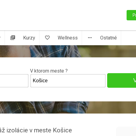
P
y
library_books
Kurzy
favorite_border
Wellness
more_horiz
Ostatné
V ktorom meste ?
áž izolácie v meste Košice