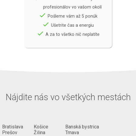
profesionálov vo vašom okolí
done
Pošleme vám až 5 ponúk
done
Ušetrite čas a energiu
done
A za to všetko nič neplatíte
Nájdite nás vo všetkých mestách
Bratislava
Košice
Banská bystrica
Prešov
Žilina
Trnava