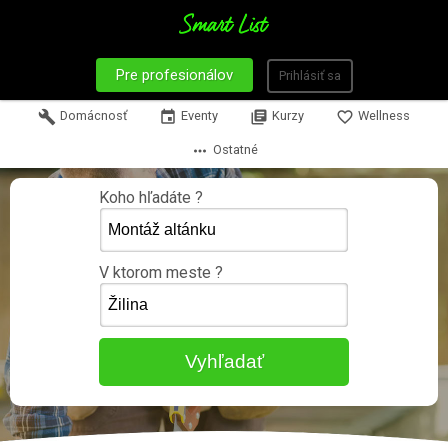
Pre profesionálov
Prihlásiť sa
build
Domácnosť
event
Eventy
library_books
Kurzy
favorite_border
Wellness
more_horiz
Ostatné
Koho hľadáte ?
V ktorom meste ?