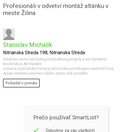
Profesionáli v odvetví montáž altánku v
meste Žilina
Stanislav Michalík
Nitrianska Streda 198, Nitrianska Streda
Vyrábam nerezové brány,ploty,balkony,pergoly a iné stavebné
konštrukcie.Ak hľadáte
zvárača,sústružníka,frézara,zámočníka,potrebujete navrhnúť nový
dizajn exteriéru,interiéru Vášho domu rád poradím.
Požiadať o ponuku
Prečo používať SmartList?
done
Oslovíme za vás všetkých