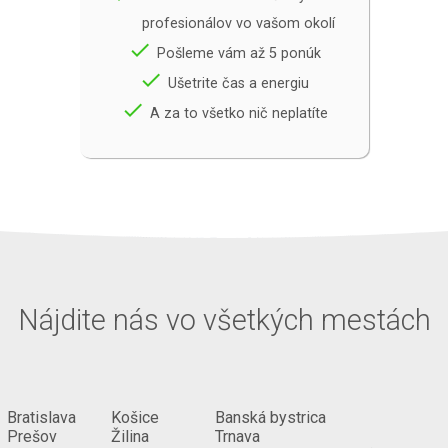
profesionálov vo vašom okolí
done
Pošleme vám až 5 ponúk
done
Ušetrite čas a energiu
done
A za to všetko nič neplatíte
Nájdite nás vo všetkých mestách
Bratislava
Košice
Banská bystrica
Prešov
Žilina
Trnava