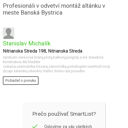
Profesionáli v odvetví montáž altánku v
meste Banská Bystrica
Stanislav Michalík
Nitrianska Streda 198, Nitrianska Streda
Vyrábam nerezové brány,ploty,balkony,pergoly a iné stavebné
konštrukcie.Ak hľadáte
zvárača,sústružníka,frézara,zámočníka,potrebujete navrhnúť nový
dizajn exteriéru,interiéru Vášho domu rád poradím.
Požiadať o ponuku
Prečo používať SmartList?
done
Oslovíme za vás všetkých