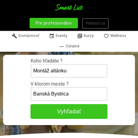
Pre profesionálov
Prihlásiť sa
build
Domácnosť
event
Eventy
library_books
Kurzy
favorite_border
Wellness
more_horiz
Ostatné
Koho hľadáte ?
V ktorom meste ?