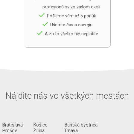
profesionálov vo vašom okolí
done
Pošleme vám až 5 ponúk
done
Ušetrite čas a energiu
done
A za to všetko nič neplatíte
Nájdite nás vo všetkých mestách
Bratislava
Košice
Banská bystrica
Prešov
Žilina
Trnava