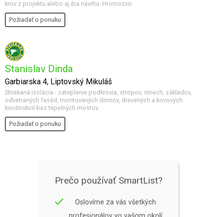
krov z projektu alebo aj iba návrhu. Hromozvo
Požiadať o ponuku
Stanislav Dinda
Garbiarska 4, Liptovský Mikuláš
Striekaná izolácia - zateplenie podkrovia, stropov, striech, základov,
odvetraných fasád, montovaných domov, drevených a kovových
konštrukcií bez tepelných mostov.
Požiadať o ponuku
Prečo používať SmartList?
done
Oslovíme za vás všetkých
profesionálov vo vašom okolí