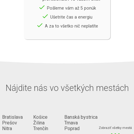
done
Pošleme vám až 5 ponúk
done
Ušetrite čas a energiu
done
A za to všetko nič neplatíte
Nájdite nás vo všetkých mestách
Bratislava
Košice
Banská bystrica
Prešov
Žilina
Trnava
...
Nitra
Trenčín
Poprad
Zobraziť všetky mestá