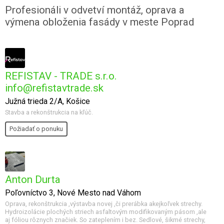
Profesionáli v odvetví montáž, oprava a
výmena obloženia fasády v meste Poprad
REFISTAV - TRADE s.r.o.
info@refistavtrade.sk
Južná trieda 2/A, Košice
Stavba a rekonštrukcia na kľúč.
Požiadať o ponuku
Anton Durta
Poľovníctvo 3, Nové Mesto nad Váhom
Oprava, rekonštrukcia ,výstavba novej ,či prerábka akejkoľvek strechy.
Hydroizolácie plochých striech asfaltovým modifikovaným pásom ,ale
aj fóliou rôznych značiek. So zateplením i bez. Sedlové, šikmé strechy,