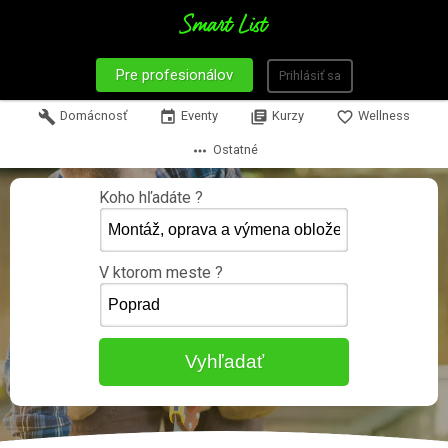
Pre profesionálov
Prihlásiť sa
build
Domácnosť
event
Eventy
library_books
Kurzy
favorite_border
Wellness
more_horiz
Ostatné
Koho hľadáte ?
V ktorom meste ?