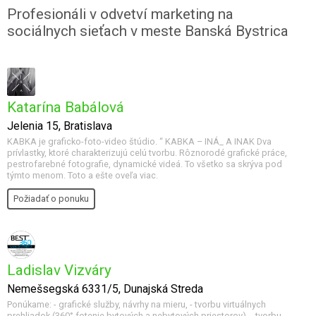
Profesionáli v odvetví marketing na
sociálnych sieťach v meste Banská Bystrica
Katarína Babálová
Jelenia 15, Bratislava
KABKA je graficko-foto-video štúdio. “ KABKA – INÁ_ A INAK Dva
prívlastky, ktoré charakterizujú celú tvorbu. Rôznorodé grafické práce,
pestrofarebné fotografie, dynamické videá. To všetko sa skrýva pod
týmto menom. Toto a ešte oveľa viac.
Požiadať o ponuku
Ladislav Vizváry
Nemešsegská 6331/5, Dunajská Streda
Ponúkame: - grafické služby, návrhy na mieru, - tvorbu virtuálnych
prehliadok (360° fotenie bytových a nebytových priestorov), - tvorbu