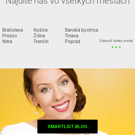
Nájdite nás vo všetkých mestách
Bratislava
Košice
Banská bystrica
Prešov
Žilina
Trnava
...
Nitra
Trenčín
Poprad
Zobraziť všetky mestá
SMARTLIST BLOG