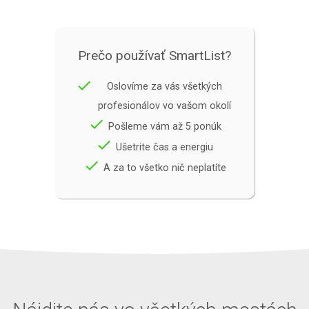
Prečo používať SmartList?
done
Oslovíme za vás všetkých
profesionálov vo vašom okolí
done
Pošleme vám až 5 ponúk
done
Ušetrite čas a energiu
done
A za to všetko nič neplatíte