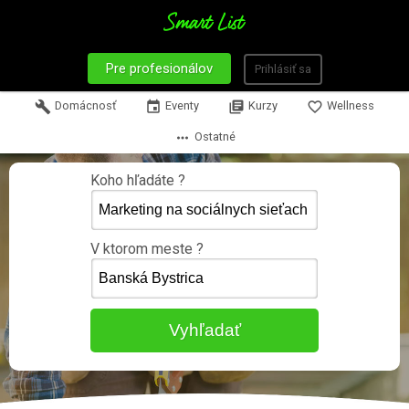
Pre profesionálov
Prihlásiť sa
build
Domácnosť
event
Eventy
library_books
Kurzy
favorite_border
Wellness
more_horiz
Ostatné
Koho hľadáte ?
V ktorom meste ?