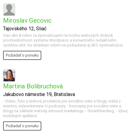
Miroslav Gecovic
Tajovského 12, Sliač
Viac ako 8 rokov sa špecializujem na tvorbu webových stránok
prostredníctvom systému Wordpress a komerčného redakčného
systému uKit. Ku stránkam robím na požiadanie aj SEO optimalizáciu.
Požiadať o ponuku
Martina Bolibruchová
Jakubovo námestie 19, Bratislava
- Video, foto a textová produkcia pre sociálne siete a blogy, videá z
eventov, videointerview či podcasty. - Koncepty pre sociálne siete a
blogy na základe metódy inbound marketingu. - Growthhacking. - Vývoj
mobilných aplikácií.
Požiadať o ponuku