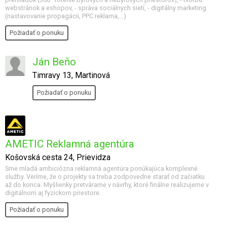
webstránok a eshopov, - správa sociálnych sietí, - digitálny marketing
(nastavovanie propagácii, PPC reklama,...)
Požiadať o ponuku
Ján Beňo
Timravy 13, Martinová
Požiadať o ponuku
AMETIC Reklamná agentúra
Košovská cesta 24, Prievidza
Sme mladá ambiciózna reklamná agentúra ponúkajúca komplexné
služby. Veríme, že o projekty sa treba zodpovedne starať od začiatku
až do konca. Myšlienky pretvárame v návrhy, ktoré finálne realizujeme v
digitálnom aj fyzickom priestore.
Požiadať o ponuku