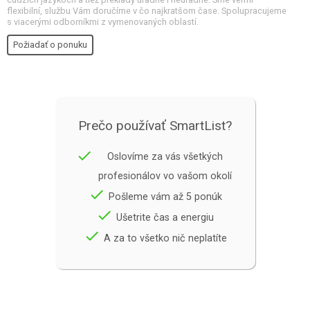
flexibilní, službu Vám doručíme v čo najkratšom čase. Spolupracujeme
s viacerými odborníkmi z vymenovaných oblastí.
Požiadať o ponuku
Prečo používať SmartList?
done
Oslovíme za vás všetkých
profesionálov vo vašom okolí
done
Pošleme vám až 5 ponúk
done
Ušetrite čas a energiu
done
A za to všetko nič neplatíte