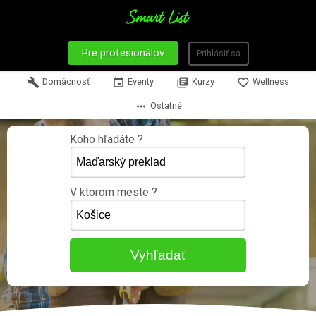
Pre profesionálov
Prihlásiť sa
build
Domácnosť
event
Eventy
library_books
Kurzy
favorite_border
Wellness
more_horiz
Ostatné
Koho hľadáte ?
V ktorom meste ?