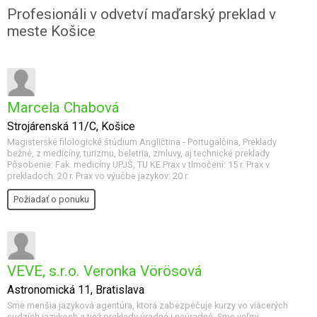
Profesionáli v odvetví maďarský preklad v
meste Košice
Marcela Chabová
Strojárenská 11/C, Košice
Magisterské filologické štúdium Angličtina - Portugalčina, Preklady
bežné, z medicíny, turizmu, beletria, zmluvy, aj technické preklady
Pôsobenie: Fak. medicíny UPJŠ, TU KE Prax v tlmočení: 15 r. Prax v
prekladoch: 20 r. Prax vo výučbe jazykov: 20 r.
Požiadať o ponuku
VEVE, s.r.o. Veronka Vörösová
Astronomická 11, Bratislava
Sme menšia jazyková agentúra, ktorá zabezpečuje kurzy vo viacerých
cudzích jazykoch a tiež preklady úradné i neúradné. Sme veľmi