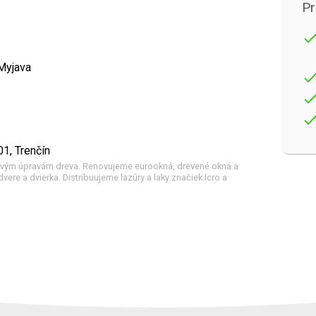
Pr
don
Myjava
don
don
don
1, Trenčín
vým úpravám dreva. Renovujeme eurookná, drevené okná a
vere a dvierka. Distribuujeme lazúry a laky značiek Icro a