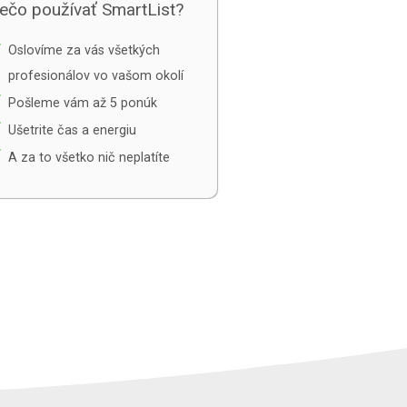
ečo používať SmartList?
e
Oslovíme za vás všetkých
profesionálov vo vašom okolí
e
Pošleme vám až 5 ponúk
e
Ušetrite čas a energiu
e
A za to všetko nič neplatíte