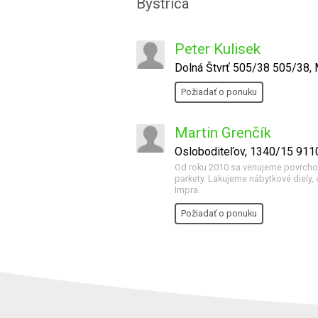
Bystrica
Peter Kulisek
Dolná Štvrť 505/38 505/38, 
Požiadať o ponuku
Martin Grenčík
Osloboditeľov, 1340/15 9110
Od roku 2010 sa venujeme povrcho
parkety. Lakujeme nábytkové diely, d
Impra.
Požiadať o ponuku