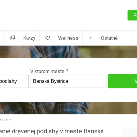
P
y
library_books
Kurzy
favorite_border
Wellness
more_horiz
Ostatné
V ktorom meste ?
podlahy
vanie drevenej podlahy v meste Banská