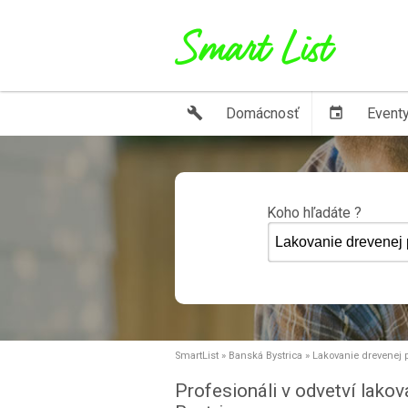
build
Domácnosť
event
Event
Koho hľadáte ?
SmartList
»
Banská Bystrica
»
Lakovanie drevenej 
Profesionáli v odvetví lako