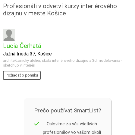
Profesionáli v odvetví kurzy interiérového
dizajnu v meste Košice
Lucia Čerhatá
Južná trieda 37, Košice
architektonický ateliér, škola interiérového dizajnu a 3d modelovania -
sketchup v interiéri
Požiadať o ponuku
Prečo používať SmartList?
done
Oslovíme za vás všetkých
profesionálov vo vašom okolí