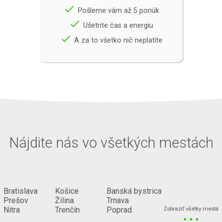
done
Pošleme vám až 5 ponúk
done
Ušetrite čas a energiu
done
A za to všetko nič neplatíte
Nájdite nás vo všetkých mestách
Bratislava
Košice
Banská bystrica
Prešov
Žilina
Trnava
...
Nitra
Trenčín
Poprad
Zobraziť všetky mestá