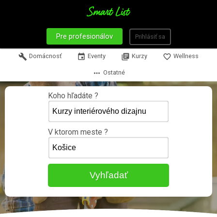
Pre profesionálov
Prihlásiť sa
build
Domácnosť
event
Eventy
library_books
Kurzy
favorite_border
Wellness
more_horiz
Ostatné
Koho hľadáte ?
V ktorom meste ?