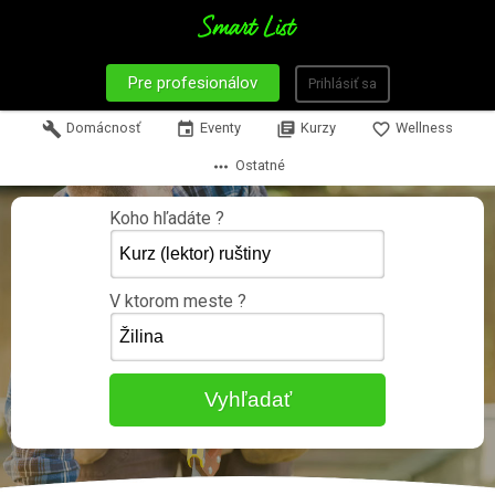
Pre profesionálov
Prihlásiť sa
build
Domácnosť
event
Eventy
library_books
Kurzy
favorite_border
Wellness
more_horiz
Ostatné
Koho hľadáte ?
V ktorom meste ?