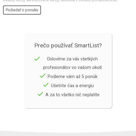
Požiadať o ponuku
Prečo používať SmartList?
done
Oslovíme za vás všetkých
profesionálov vo vašom okolí
done
Pošleme vám až 5 ponúk
done
Ušetrite čas a energiu
done
A za to všetko nič neplatíte