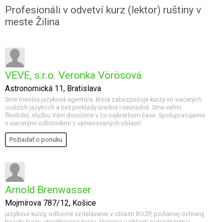
Profesionáli v odvetví kurz (lektor) ruštiny v
meste Žilina
VEVE, s.r.o. Veronka Vörösová
Astronomická 11, Bratislava
Sme menšia jazyková agentúra, ktorá zabezpečuje kurzy vo viacerých
cudzích jazykoch a tiež preklady úradné i neúradné. Sme veľmi
flexibilní, službu Vám doručíme v čo najkratšom čase. Spolupracujeme
s viacerými odborníkmi z vymenovaných oblastí.
Požiadať o ponuku
Arnold Brenwasser
Mojmírova 787/12, Košice
jazykové kurzy, odborné vzdelávanie v oblasti BOZP, požiarnej ochrany,
beauty kurzy, akreditované kurzy, školenia v oblasti potravinárstva...