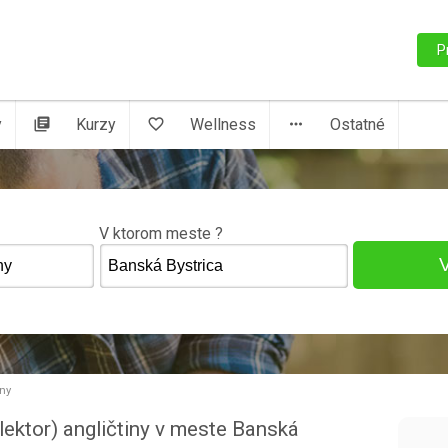
P
y
library_books
Kurzy
favorite_border
Wellness
more_horiz
Ostatné
V ktorom meste ?
iny
(lektor) angličtiny v meste Banská