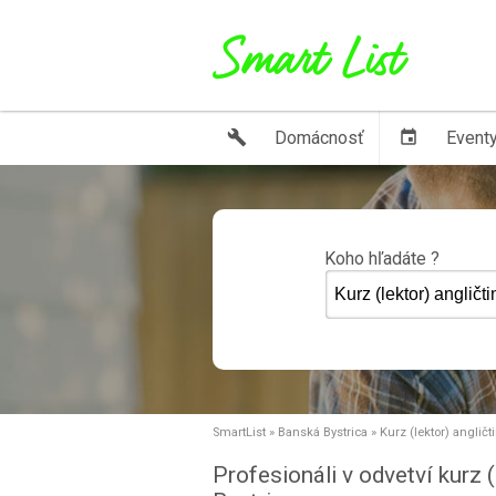
build
Domácnosť
event
Event
Koho hľadáte ?
SmartList
»
Banská Bystrica
»
Kurz (lektor) angličt
Profesionáli v odvetví kurz 