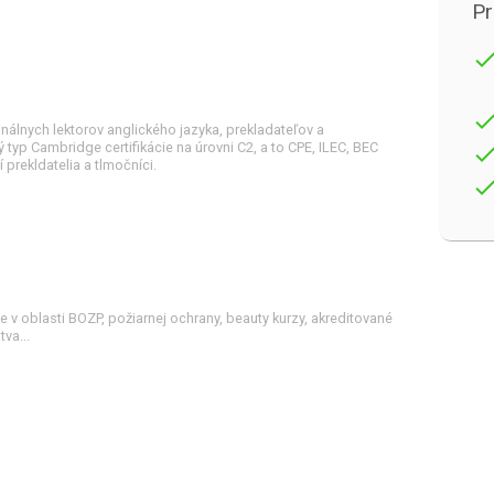
Pr
don
don
lnych lektorov anglického jazyka, prekladateľov a
 typ Cambridge certifikácie na úrovni C2, a to CPE, ILEC, BEC
don
í prekldatelia a tlmočníci.
don
 v oblasti BOZP, požiarnej ochrany, beauty kurzy, akreditované
tva...