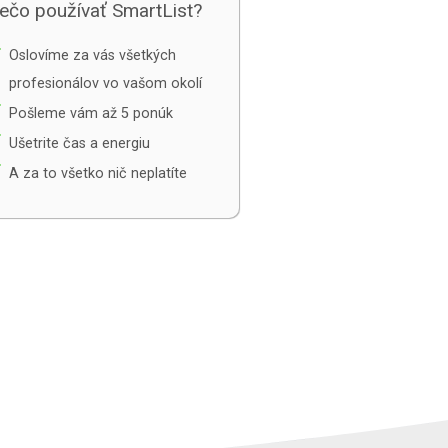
ečo používať SmartList?
e
Oslovíme za vás všetkých
profesionálov vo vašom okolí
e
Pošleme vám až 5 ponúk
e
Ušetrite čas a energiu
e
A za to všetko nič neplatíte