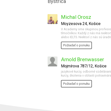
Bystrica
Michal Orosz
Moyzesova 24, Košice
V Academy sme skupinou profesioná
tlmočníkov. Každý z nás má niektorý
alebo IELTS. Niektorí z nás sú úradn
Požiadať o ponuku
Arnold Brenwasser
Mojmírova 787/12, Košice
jazykové kurzy, odborné vzdelávanie
kurzy, školenia v oblasti potravinárs
Požiadať o ponuku