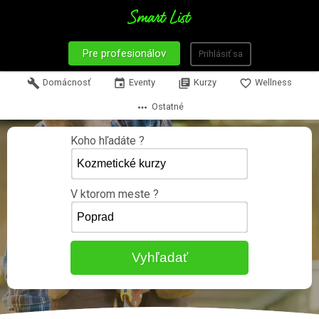
Pre profesionálov
Prihlásiť sa
build
Domácnosť
event
Eventy
library_books
Kurzy
favorite_border
Wellness
more_horiz
Ostatné
Koho hľadáte ?
V ktorom meste ?