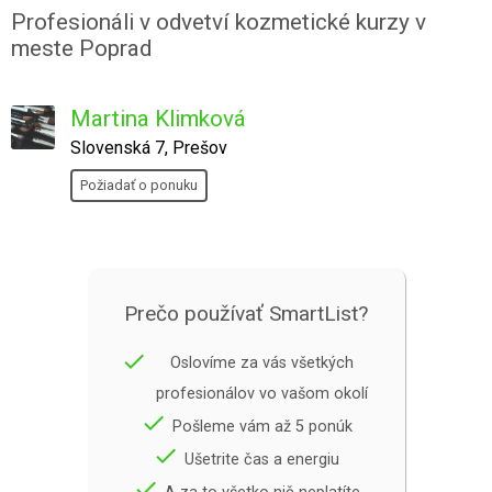
Profesionáli v odvetví kozmetické kurzy v
meste Poprad
Martina Klimková
Slovenská 7, Prešov
Požiadať o ponuku
Prečo používať SmartList?
done
Oslovíme za vás všetkých
profesionálov vo vašom okolí
done
Pošleme vám až 5 ponúk
done
Ušetrite čas a energiu
done