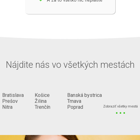
A za to všetko nič neplatíte
Nájdite nás vo všetkých mestách
Bratislava
Košice
Banská bystrica
Prešov
Žilina
Trnava
...
Nitra
Trenčín
Poprad
Zobraziť všetky mestá