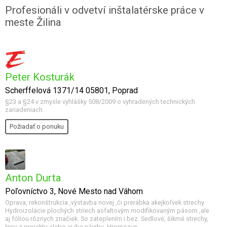
Profesionáli v odvetví inštalatérske práce v
meste Žilina
Peter Kosturák
Scherffelová 1371/14 05801, Poprad
§23 a §24 v zmysle vyhlášky 508/2009 o vyhradených technických
zariadeniach.
Požiadať o ponuku
Anton Durta
Poľovníctvo 3, Nové Mesto nad Váhom
Oprava, rekonštrukcia ,výstavba novej ,či prerábka akejkoľvek strechy.
Hydroizolácie plochých striech asfaltovým modifikovaným pásom ,ale
aj fóliou rôznych značiek. So zateplením i bez. Sedlové, šikmé strechy,
krov z projektu alebo aj iba návrhu. Hromozvo