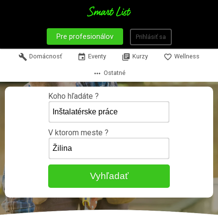
Pre profesionálov
Prihlásiť sa
build
Domácnosť
event
Eventy
library_books
Kurzy
favorite_border
Wellness
more_horiz
Ostatné
Koho hľadáte ?
V ktorom meste ?