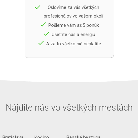
done
Oslovíme za vás všetkých
profesionálov vo vašom okolí
done
Pošleme vám až 5 ponúk
done
Ušetrite čas a energiu
done
A za to všetko nič neplatíte
Nájdite nás vo všetkých mestách
Bratislava
Košice
Banská bystrica