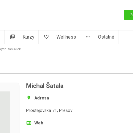
P
y
library_books
Kurzy
favorite_border
Wellness
more_horiz
Ostatné
ckých zásuviek
Michal Šatala
pin_drop
Adresa
Prostějovská 71, Prešov
web
Web