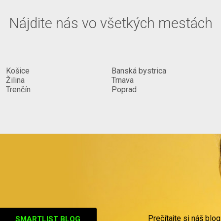
Nájdite nás vo všetkých mestách
Košice
Banská bystrica
Žilina
Trnava
Trenčín
Poprad
Prečítajte si náš blog
SMARTLIST BLOG