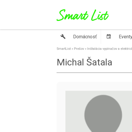
build
Domácnosť
event
Event
SmartList
»
Prešov
»
Inštalácia vypínačov a elektri
Michal Šatala