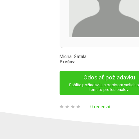
Michal Šatala
Prešov
Odoslať požiadavku
Pošlite požiadavku s popisom vaších p
tomuto profesionálovi
0 recenzií