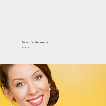
...
Zobraziť všetky mestá
.