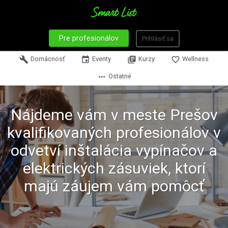
Pre profesionálov
Prihlásiť sa
build
Domácnosť
event
Eventy
library_books
Kurzy
favorite_border
Wellness
more_horiz
Ostatné
Nájdeme vám v meste Prešov
kvalifikovaných profesionálov v
odvetví inštalácia vypínačov a
elektrických zásuviek, ktorí
majú záujem vám pomôcť