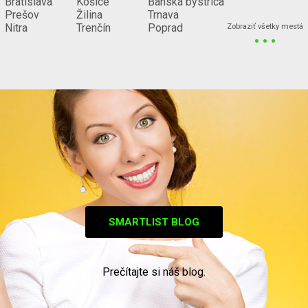
Bratislava
Košice
Banská bystrica
Prešov
Žilina
Trnava
...
Nitra
Trenčín
Poprad
Zobraziť všetky mestá
SMARTLIST BLOG
Prečítajte si náš blog.