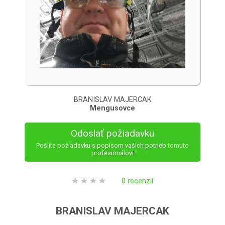
BRANISLAV MAJERCAK
Mengusovce
Odoslať požiadavku
Pošlite požiadavku s popisom vaších potrieb tomuto
profesionálovi
0 recenzií
BRANISLAV MAJERCAK