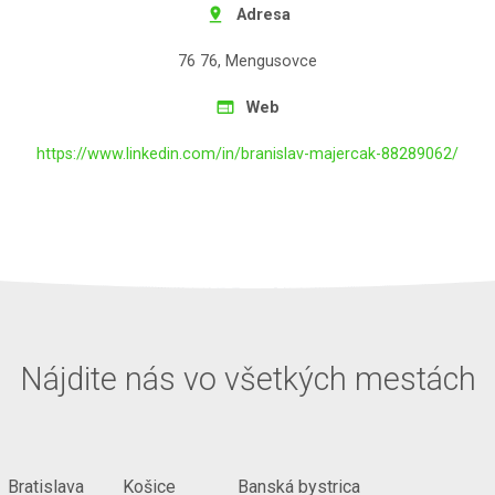
pin_drop
Adresa
76 76, Mengusovce
web
Web
https://www.linkedin.com/in/branislav-majercak-88289062/
Nájdite nás vo všetkých mestách
Bratislava
Košice
Banská bystrica