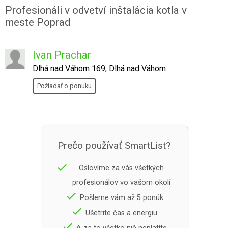
Profesionáli v odvetví inštalácia kotla v
meste Poprad
Ivan Prachar
Dlhá nad Váhom 169, Dlhá nad Váhom
Požiadať o ponuku
Prečo používať SmartList?
done
Oslovíme za vás všetkých
profesionálov vo vašom okolí
done
Pošleme vám až 5 ponúk
done
Ušetrite čas a energiu
done