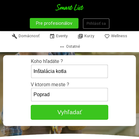
Pre profesionálov
Prihlásiť sa
build
Domácnosť
event
Eventy
library_books
Kurzy
favorite_border
Wellness
more_horiz
Ostatné
Koho hľadáte ?
V ktorom meste ?