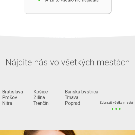
A za to všetko nič neplatíte
Nájdite nás vo všetkých mestách
Bratislava
Košice
Banská bystrica
Prešov
Žilina
Trnava
...
Nitra
Trenčín
Poprad
Zobraziť všetky mestá