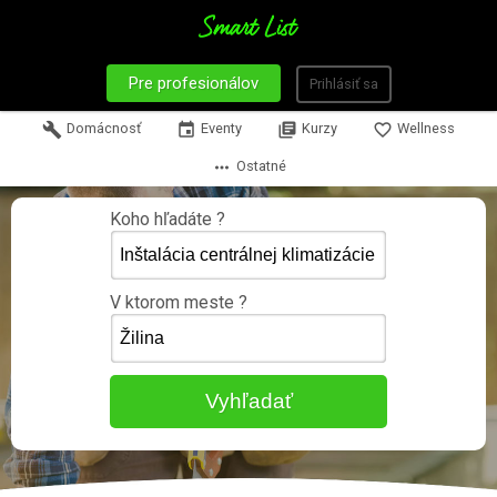
Pre profesionálov
Prihlásiť sa
build
Domácnosť
event
Eventy
library_books
Kurzy
favorite_border
Wellness
more_horiz
Ostatné
Koho hľadáte ?
V ktorom meste ?