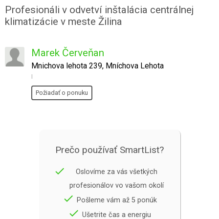
Profesionáli v odvetví inštalácia centrálnej
klimatizácie v meste Žilina
Marek Červeňan
Mnichova lehota 239, Mníchova Lehota
I
Požiadať o ponuku
Prečo používať SmartList?
done
Oslovíme za vás všetkých
profesionálov vo vašom okolí
done
Pošleme vám až 5 ponúk
done
Ušetrite čas a energiu