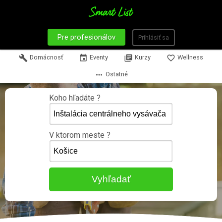
Pre profesionálov
Prihlásiť sa
build
Domácnosť
event
Eventy
library_books
Kurzy
favorite_border
Wellness
more_horiz
Ostatné
Koho hľadáte ?
V ktorom meste ?