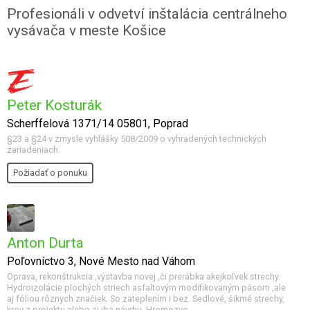
Profesionáli v odvetví inštalácia centrálneho
vysávača v meste Košice
Peter Kosturák
Scherffelová 1371/14 05801, Poprad
§23 a §24 v zmysle vyhlášky 508/2009 o vyhradených technických
zariadeniach.
Požiadať o ponuku
Anton Durta
Poľovníctvo 3, Nové Mesto nad Váhom
Oprava, rekonštrukcia ,výstavba novej ,či prerábka akejkoľvek strechy.
Hydroizolácie plochých striech asfaltovým modifikovaným pásom ,ale
aj fóliou rôznych značiek. So zateplením i bez. Sedlové, šikmé strechy,
krov z projektu alebo aj iba návrhu. Hromozvo