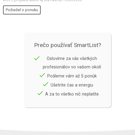
Požiadať o ponuku
Prečo používať SmartList?
done
Oslovíme za vás všetkých
profesionálov vo vašom okolí
done
Pošleme vám až 5 ponúk
done
Ušetrite čas a energiu
done
A za to všetko nič neplatíte