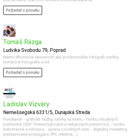
Požiadať o ponuku
Tomáš Rázga
Ludvika Svobodu 79, Poprad
Máme dlhoročné skúsenosti ako profesionálny fotografi svadby,
komerčné fotografie a iné.
Požiadať o ponuku
Ladislav Vizváry
Nemešsegská 6331/5, Dunajská Streda
Ponúkame: - grafické služby, návrhy na mieru, - tvorbu virtuálnych
prehliadok (360° fotenie bytových a nebytových priestorov), - tvorbu
webstránok a eshopov, - správa sociálnych sietí, - digitálny marketing
(nastavovanie propagácii, PPC reklama,...)