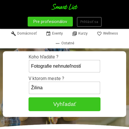
Pre profesionálov
Prihlásiť sa
build
Domácnosť
event
Eventy
library_books
Kurzy
favorite_border
Wellness
more_horiz
Ostatné
Koho hľadáte ?
V ktorom meste ?