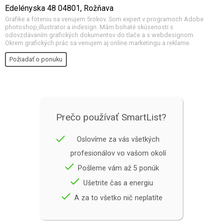
Edelényska 48 04801, Rožňava
Grafike a foteniu sa venujem 5rokov. Som expert v programoch Adobe
photoshop,illustrator a indesign. Mám bohaté skúsenosti s
odovzdávaním grafických dokumentov do tlače a s webdesignom.
Okrem grafických prác sa venujem aj online marketingu a reklame.
Požiadať o ponuku
Prečo používať SmartList?
done
Oslovíme za vás všetkých
profesionálov vo vašom okolí
done
Pošleme vám až 5 ponúk
done
Ušetrite čas a energiu
done
A za to všetko nič neplatíte