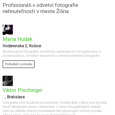
Profesionáli v odvetví fotografie
nehnuteľností v meste Žilina
Maria Hudak
Vodarenska 2, Košice
Stredna skola fotografie, workshopi zamerane na fotografovanie a
postprodukciu, 20 rokov skusenosti v oblasti portretnej fotografie
Požiadať o ponuku
Viktor Pischinger
. ., Bratislava
Fotografiu som študoval na Univerzite Tomáše Bati v Zlíne a na Vysokej
škole Výtvarných Umení v Bratislave. V rámci fotografických služieb
Vám na základe Vašich požiadaviek rád vypracujem cenovú ponuku
šitú na mieru. Viac info na www.vfotobratislava.sk