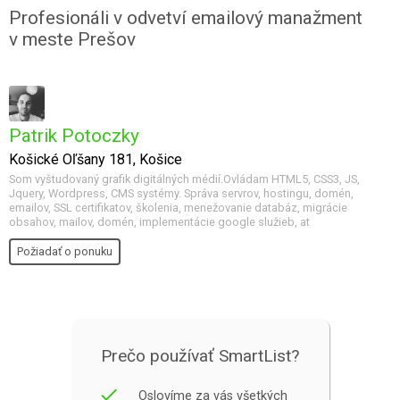
Profesionáli v odvetví emailový manažment
v meste Prešov
Patrik Potoczky
Košické Oľšany 181, Košice
Som vyštudovaný grafik digitálných médií.Ovládam HTML5, CSS3, JS,
Jquery, Wordpress, CMS systémy. Správa servrov, hostingu, domén,
emailov, SSL certifikatov, školenia, menežovanie databáz, migrácie
obsahov, mailov, domén, implementácie google služieb, at
Požiadať o ponuku
Prečo používať SmartList?
done
Oslovíme za vás všetkých