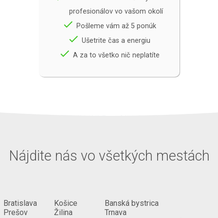
profesionálov vo vašom okolí
done
Pošleme vám až 5 ponúk
done
Ušetrite čas a energiu
done
A za to všetko nič neplatíte
Nájdite nás vo všetkých mestách
Bratislava
Košice
Banská bystrica
Prešov
Žilina
Trnava