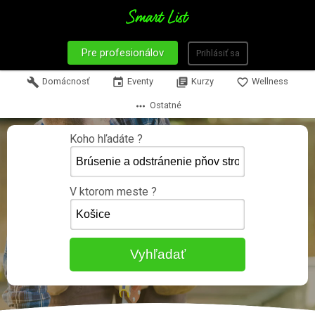
Pre profesionálov
Prihlásiť sa
build
Domácnosť
event
Eventy
library_books
Kurzy
favorite_border
Wellness
more_horiz
Ostatné
Koho hľadáte ?
V ktorom meste ?