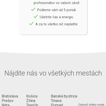
profesionálov vo vašom okolí
done
Pošleme vám až 5 ponúk
done
Ušetrite čas a energiu
done
A za to všetko nič neplatíte
Nájdite nás vo všetkých mestách
Bratislava
Košice
Banská bystrica
Prešov
Žilina
Trnava
Nitra
Trenčín
Poprad
Zobraziť všetky mestá