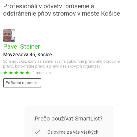
Profesionáli v odvetví brúsenie a
odstránenie pňov stromov v meste Košice
Pavel Steiner
Moyzesova 46, Košice
Som advokát, ktorý sa zameriava na súkromné právo ako pracovné
právo, korporátne právo a právo neziskových organizácií.
1 recenzia
Požiadať o ponuku
Prečo používať SmartList?
done
Oslovíme za vás všetkých