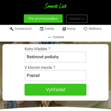
Pre profesionálov
Prihlásiť sa
build
Domácnosť
event
Eventy
library_books
Kurzy
favorite_border
Wellness
more_horiz
Ostatné
Koho hľadáte ?
V ktorom meste ?