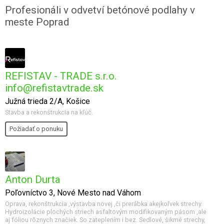
Profesionáli v odvetví betónové podlahy v
meste Poprad
REFISTAV - TRADE s.r.o.
info@refistavtrade.sk
Južná trieda 2/A, Košice
Stavba a rekonštrukcia na kľúč.
Požiadať o ponuku
Anton Durta
Poľovníctvo 3, Nové Mesto nad Váhom
Oprava, rekonštrukcia ,výstavba novej ,či prerábka akejkoľvek strechy.
Hydroizolácie plochých striech asfaltovým modifikovaným pásom ,ale
aj fóliou rôznych značiek. So zateplením i bez. Sedlové, šikmé strechy,