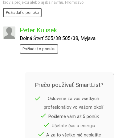
krov z projektu alebo aj iba návrhu. Hromozvo
Požiadať o ponuku
Peter Kulisek
Dolná Štvrť 505/38 505/38, Myjava
Požiadať o ponuku
Prečo používať SmartList?
done
Oslovíme za vás všetkých
profesionálov vo vašom okolí
done
Pošleme vám až 5 ponúk
done
Ušetrite čas a energiu
done
A za to všetko nič neplatíte