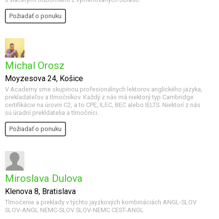
Požiadať o ponuku
Michal Orosz
Moyzesova 24, Košice
V Academy sme skupinou profesionálnych lektorov anglického jazyka,
prekladateľov a tlmočníkov. Každý z nás má niektorý typ Cambridge
certifikácie na úrovni C2, a to CPE, ILEC, BEC alebo IELTS. Niektorí z nás
sú úradní prekldatelia a tlmočníci.
Požiadať o ponuku
Miroslava Dulova
Klenova 8, Bratislava
Tlmočenie a preklady v týchto jayzkových kombináciách ANGL-SLOV
SLOV-ANGL NEMC-SLOV SLOV-NEMC CEST-ANGL