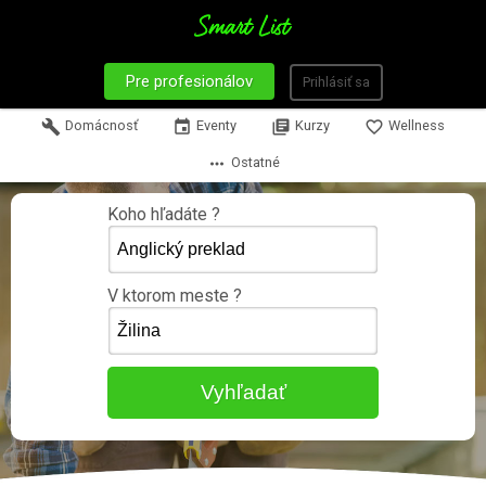
Pre profesionálov
Prihlásiť sa
build
Domácnosť
event
Eventy
library_books
Kurzy
favorite_border
Wellness
more_horiz
Ostatné
Koho hľadáte ?
V ktorom meste ?