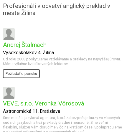
Profesionáli v odvetví anglický preklad v
meste Žilina
Andrej Štalmach
Vysokoškolákov 4, Žilina
Od roku 2008 poskytujeme vzdelávanie a preklady na najvyššej úrovni.
Máme výlučne kvalifikovaných lektorov.
Požiadať o ponuku
VEVE, s.r.o. Veronka Vörösová
Astronomická 11, Bratislava
Sme menšia jazyková agentúra, ktorá zabezpečuje kurzy vo viacerých
cudzích jazykoch a tiež preklady úradné i neúradné. Sme veľmi
flexibilní, službu Vám doručíme v čo najkratšom čase. Spolupracujeme
s viacerými odborníkmi z vymenovaných oblastí.