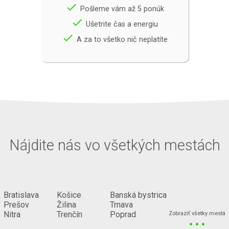
done
Pošleme vám až 5 ponúk
done
Ušetrite čas a energiu
done
A za to všetko nič neplatíte
Nájdite nás vo všetkých mestách
Bratislava
Košice
Banská bystrica
Prešov
Žilina
Trnava
...
Nitra
Trenčín
Poprad
Zobraziť všetky mestá