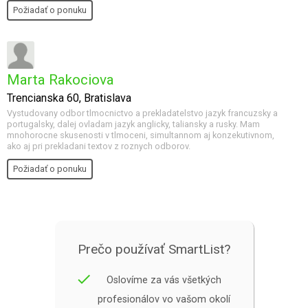
Požiadať o ponuku
Marta Rakociova
Trencianska 60, Bratislava
Vystudovany odbor tlmocnictvo a prekladatelstvo jazyk francuzsky a
portugalsky, dalej ovladam jazyk anglicky, taliansky a rusky. Mam
mnohorocne skusenosti v tlmoceni, simultannom aj konzekutivnom,
ako aj pri prekladani textov z roznych odborov.
Požiadať o ponuku
Prečo používať SmartList?
done
Oslovíme za vás všetkých
profesionálov vo vašom okolí