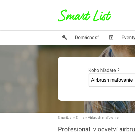
build
Domácnosť
event
Event
Koho hľadáte ?
SmartList
»
Žilina
»
Airbrush maľovanie
Profesionáli v odvetví airbr