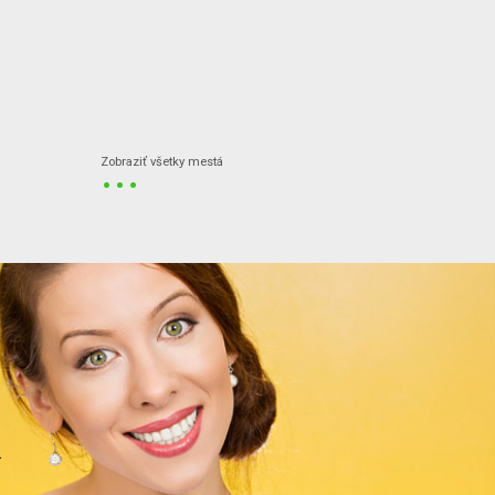
...
Zobraziť všetky mestá
.