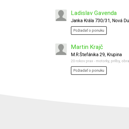
Ladislav Gavenda
Janka Krála 730/31, Nová Du
Požiadať o ponuku
Martin Krajč
M.R.Štefánika 29, Krupina
20 rokov prax - motorky, prilby, obr
Požiadať o ponuku