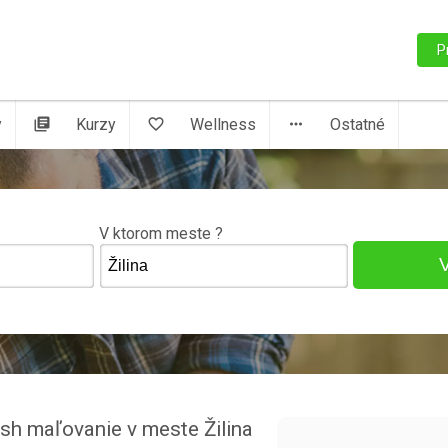
P
y
library_books
Kurzy
favorite_border
Wellness
more_horiz
Ostatné
V ktorom meste ?
ush maľovanie v meste Žilina