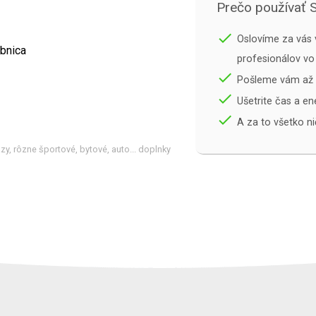
Prečo používať 
done
Oslovíme za vás 
bnica
profesionálov vo
done
Pošleme vám až 
done
Ušetrite čas a en
done
A za to všetko ni
azy, rôzne športové, bytové, auto... doplnky