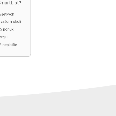
SmartList?
všetkých
 vašom okolí
5 ponúk
ergiu
č neplatíte