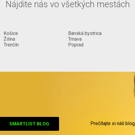
Nájdite nás vo všetkých mestách
Košice
Banská bystrica
Žilina
Trnava
Trenčín
Poprad
Prečítajte si náš blog
SMARTLIST BLOG