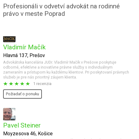
Profesionáli v odvetví advokát na rodinné
právo v meste Poprad
Vladimír Mačík
Hlavná 137, Prešov
Advokátska kancelária JUDr. Vladimír Mačík v Prešove poskytuje
odborné, efektívne a inovatívne právne služby s individuálnym
zameraním a prístupom ku každému klientovi. Pri poskytovaní právnych
služieb je pre nás prioritný záujem klienta.
1 recenzia
Požiadať o ponuku
Pavel Steiner
Moyzesova 46, Košice