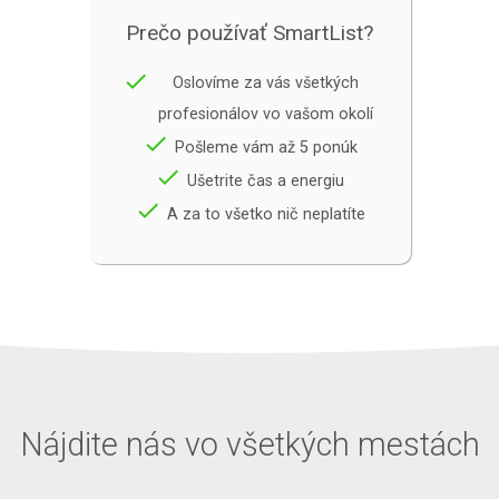
Prečo používať SmartList?
done
Oslovíme za vás všetkých
profesionálov vo vašom okolí
done
Pošleme vám až 5 ponúk
done
Ušetrite čas a energiu
done
A za to všetko nič neplatíte
Nájdite nás vo všetkých mestách