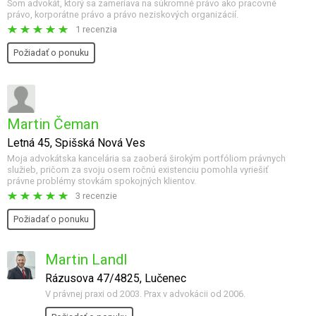
Som advokát, ktorý sa zameriava na súkromné právo ako pracovné
právo, korporátne právo a právo neziskových organizácií.
1 recenzia
Požiadať o ponuku
Martin Čeman
Letná 45, Spišská Nová Ves
Moja advokátska kancelária sa zaoberá širokým portfóliom právnych
služieb, pričom za svoju osem ročnú existenciu pomohla vyriešiť
právne problémy stovkám spokojných klientov.
3 recenzie
Požiadať o ponuku
Martin Landl
Rázusova 47/4825, Lučenec
V právnej praxi od 2003. Prax v advokácii od 2006.