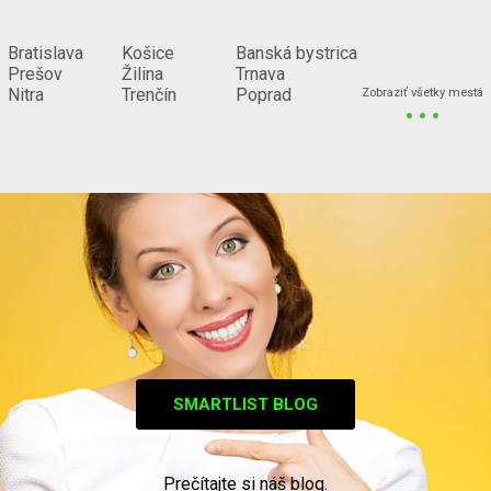
Bratislava
Košice
Banská bystrica
Prešov
Žilina
Trnava
...
Nitra
Trenčín
Poprad
Zobraziť všetky mestá
SMARTLIST BLOG
Prečítajte si náš blog.