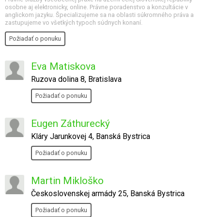
osobne aj elektronicky, online. Právne poradenstvo a konzultácie v
anglickom jazyku. Špecializujeme sa na oblasti súkromného práva a
zastupujeme vo všetkých typoch súdnych konaní.
Požiadať o ponuku
Eva Matiskova
Ruzova dolina 8, Bratislava
Požiadať o ponuku
Eugen Záthurecký
Kláry Jarunkovej 4, Banská Bystrica
Požiadať o ponuku
Martin Mikloško
Československej armády 25, Banská Bystrica
Požiadať o ponuku