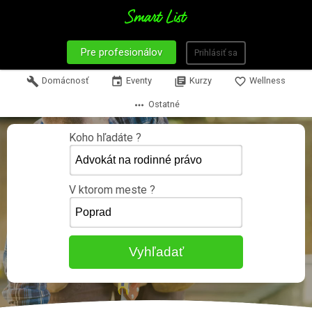
Pre profesionálov
Prihlásiť sa
build
Domácnosť
event
Eventy
library_books
Kurzy
favorite_border
Wellness
more_horiz
Ostatné
Koho hľadáte ?
V ktorom meste ?