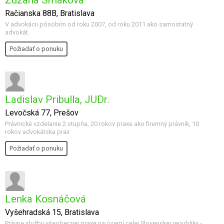
Zuzana Srnáková
Račianska 88B, Bratislava
V advokácii pôsobím od roku 2007, od roku 2011 ako samostatný
advokát.
Požiadať o ponuku
Ladislav Pribulla, JUDr.
Levočská 77, Prešov
Právnické vzdelanie 2.stupňa, 20 rokov praxe ako firemný právnik, 10
rokov advokátska prax
Požiadať o ponuku
Lenka Kosnáčová
Vyšehradská 15, Bratislava
Právne služby všeobecnej praxe na území celej Slovenskej republiky -