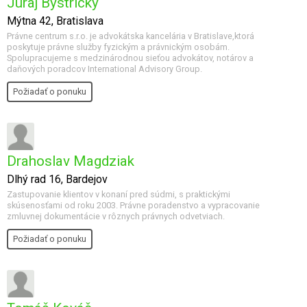
Juraj Bystrický
Mýtna 42, Bratislava
Právne centrum s.r.o. je advokátska kancelária v Bratislave,ktorá
poskytuje právne služby fyzickým a právnickým osobám.
Spolupracujeme s medzinárodnou sieťou advokátov, notárov a
daňových poradcov International Advisory Group.
Požiadať o ponuku
Drahoslav Magdziak
Dlhý rad 16, Bardejov
Zastupovanie klientov v konaní pred súdmi, s praktickými
skúsenosťami od roku 2003. Právne poradenstvo a vypracovanie
zmluvnej dokumentácie v rôznych právnych odvetviach.
Požiadať o ponuku