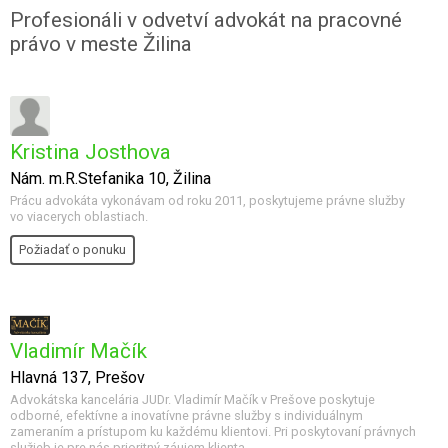
Profesionáli v odvetví advokát na pracovné
právo v meste Žilina
Kristina Josthova
Nám. m.R.Stefanika 10, Žilina
Prácu advokáta vykonávam od roku 2011, poskytujeme právne služby
vo viacerych oblastiach.
Požiadať o ponuku
Vladimír Mačík
Hlavná 137, Prešov
Advokátska kancelária JUDr. Vladimír Mačík v Prešove poskytuje
odborné, efektívne a inovatívne právne služby s individuálnym
zameraním a prístupom ku každému klientovi. Pri poskytovaní právnych
služieb je pre nás prioritný záujem klienta.