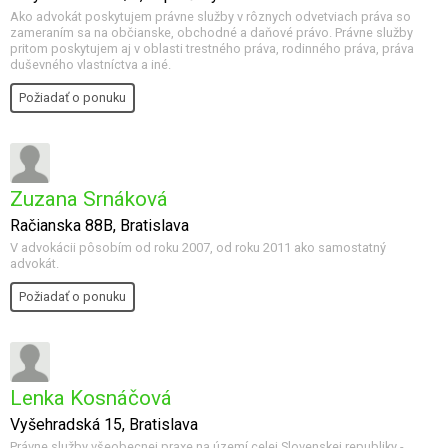
Ako advokát poskytujem právne služby v rôznych odvetviach práva so
zameraním sa na občianske, obchodné a daňové právo. Právne služby
pritom poskytujem aj v oblasti trestného práva, rodinného práva, práva
duševného vlastníctva a iné.
Požiadať o ponuku
Zuzana Srnáková
Račianska 88B, Bratislava
V advokácii pôsobím od roku 2007, od roku 2011 ako samostatný
advokát.
Požiadať o ponuku
Lenka Kosnáčová
Vyšehradská 15, Bratislava
Právne služby všeobecnej praxe na území celej Slovenskej republiky -