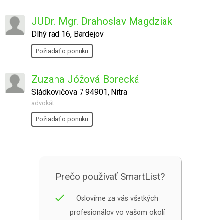
JUDr. Mgr. Drahoslav Magdziak
Dlhý rad 16, Bardejov
Požiadať o ponuku
Zuzana Jóžová Borecká
Sládkovičova 7 94901, Nitra
advokát
Požiadať o ponuku
Prečo používať SmartList?
done
Oslovíme za vás všetkých
profesionálov vo vašom okolí