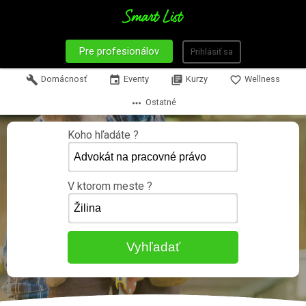
Pre profesionálov
Prihlásiť sa
build
Domácnosť
event
Eventy
library_books
Kurzy
favorite_border
Wellness
more_horiz
Ostatné
Koho hľadáte ?
V ktorom meste ?