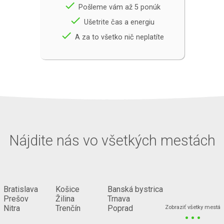
done
Pošleme vám až 5 ponúk
done
Ušetrite čas a energiu
done
A za to všetko nič neplatíte
Nájdite nás vo všetkých mestách
Bratislava
Košice
Banská bystrica
Prešov
Žilina
Trnava
...
Nitra
Trenčín
Poprad
Zobraziť všetky mestá