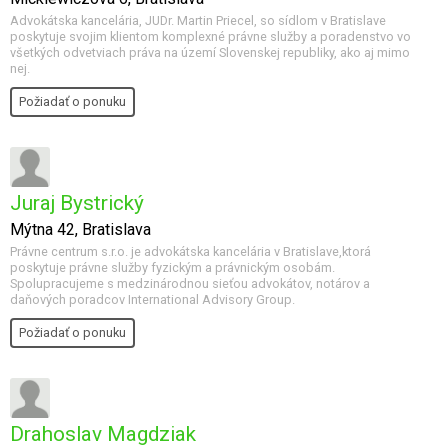
Advokátska kancelária, JUDr. Martin Priecel, so sídlom v Bratislave
poskytuje svojim klientom komplexné právne služby a poradenstvo vo
všetkých odvetviach práva na území Slovenskej republiky, ako aj mimo
nej.
Požiadať o ponuku
Juraj Bystrický
Mýtna 42, Bratislava
Právne centrum s.r.o. je advokátska kancelária v Bratislave,ktorá
poskytuje právne služby fyzickým a právnickým osobám.
Spolupracujeme s medzinárodnou sieťou advokátov, notárov a
daňových poradcov International Advisory Group.
Požiadať o ponuku
Drahoslav Magdziak