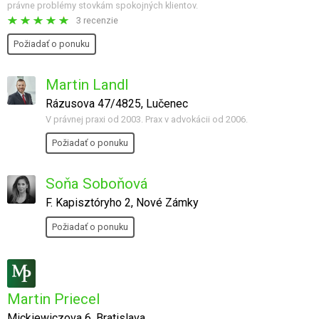
právne problémy stovkám spokojných klientov.
3 recenzie
Požiadať o ponuku
Martin Landl
Rázusova 47/4825, Lučenec
V právnej praxi od 2003. Prax v advokácii od 2006.
Požiadať o ponuku
Soňa Soboňová
F. Kapisztóryho 2, Nové Zámky
Požiadať o ponuku
Martin Priecel
Mickiewiczova 6, Bratislava