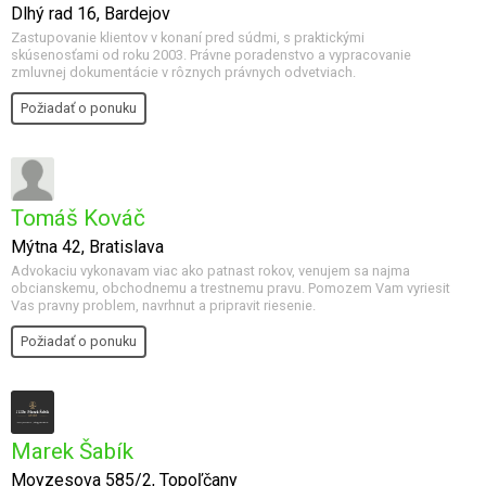
Dlhý rad 16, Bardejov
Zastupovanie klientov v konaní pred súdmi, s praktickými
skúsenosťami od roku 2003. Právne poradenstvo a vypracovanie
zmluvnej dokumentácie v rôznych právnych odvetviach.
Požiadať o ponuku
Tomáš Kováč
Mýtna 42, Bratislava
Advokaciu vykonavam viac ako patnast rokov, venujem sa najma
obcianskemu, obchodnemu a trestnemu pravu. Pomozem Vam vyriesit
Vas pravny problem, navrhnut a pripravit riesenie.
Požiadať o ponuku
Marek Šabík
Moyzesova 585/2, Topoľčany