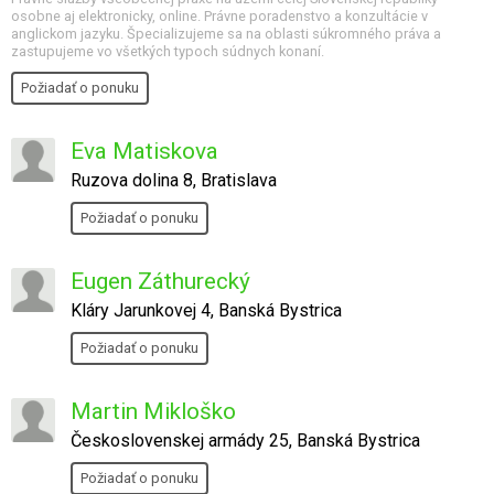
osobne aj elektronicky, online. Právne poradenstvo a konzultácie v
anglickom jazyku. Špecializujeme sa na oblasti súkromného práva a
zastupujeme vo všetkých typoch súdnych konaní.
Požiadať o ponuku
Eva Matiskova
Ruzova dolina 8, Bratislava
Požiadať o ponuku
Eugen Záthurecký
Kláry Jarunkovej 4, Banská Bystrica
Požiadať o ponuku
Martin Mikloško
Československej armády 25, Banská Bystrica
Požiadať o ponuku