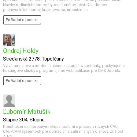
Návrhy rodinných domov, bytov, interiérov, obytných domov,
priemyselných budov, krajinotvorba, urbanizmus..
Požiadať o ponuku
Ondrej Holdy
Streďanská 2778, Topoľčany
Vytvárame nové a modernizujeme zastaralé webstránky, poskytujeme
hostingové služby a programujeme web aplikácie pre CMS Joomla.
Požiadať o ponuku
Ľubomír Matušík
Stupné 304, Stupné
Konštruktér s dlhoročnými skúsenosťami s prácou v rôznych CAD,
CAD/CAM systémoch pre domácich a zahraničných klientov. Znalosť
AJ/NJ