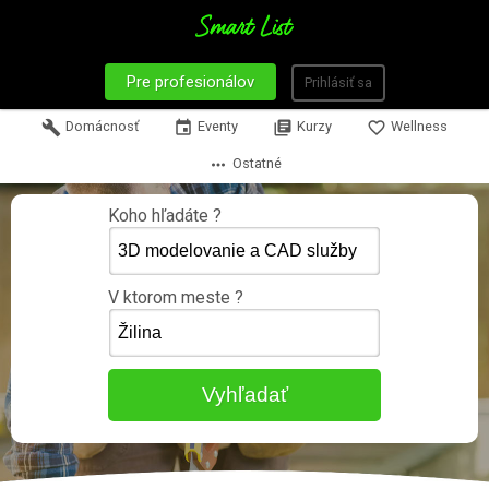
Pre profesionálov
Prihlásiť sa
build
Domácnosť
event
Eventy
library_books
Kurzy
favorite_border
Wellness
more_horiz
Ostatné
Koho hľadáte ?
V ktorom meste ?