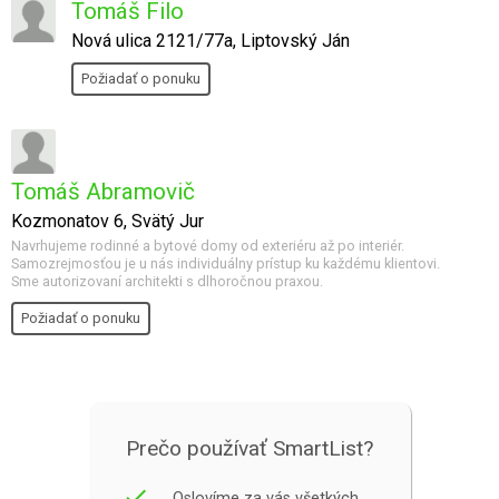
Tomáš Filo
Nová ulica 2121/77a, Liptovský Ján
Požiadať o ponuku
Tomáš Abramovič
Kozmonatov 6, Svätý Jur
Navrhujeme rodinné a bytové domy od exteriéru až po interiér.
Samozrejmosťou je u nás individuálny prístup ku každému klientovi.
Sme autorizovaní architekti s dlhoročnou praxou.
Požiadať o ponuku
Prečo používať SmartList?
done
Oslovíme za vás všetkých