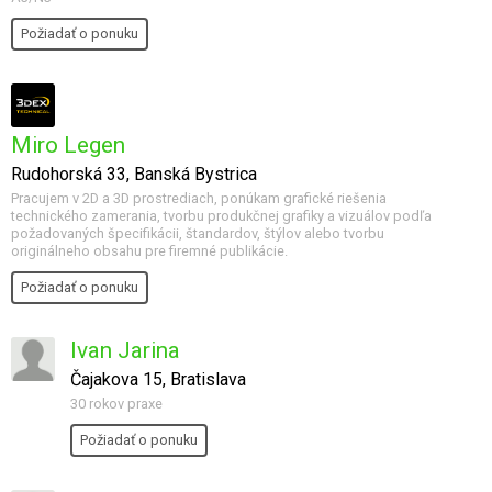
Požiadať o ponuku
Miro Legen
Rudohorská 33, Banská Bystrica
Pracujem v 2D a 3D prostrediach, ponúkam grafické riešenia
technického zamerania, tvorbu produkčnej grafiky a vizuálov podľa
požadovaných špecifikácii, štandardov, štýlov alebo tvorbu
originálneho obsahu pre firemné publikácie.
Požiadať o ponuku
Ivan Jarina
Čajakova 15, Bratislava
30 rokov praxe
Požiadať o ponuku