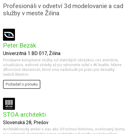
Profesionáli v odvetví 3d modelovanie a cad
služby v meste Žilina
Peter Bezák
Univerzitná 1 BD 017, Žilina
Ponúkame komplexné služby od statických obrázkov, cez animácie,
vizualizácie, webové stránky až po vytvorenie videí v 4K kvalite. Máme
dlhoročné skúsenosti, ktoré sme nadobudli pri práci pre desiatky
našich klientov.
Požiadať o ponuku
STOA architekti
Slovenská 28, Prešov
Architektonický ateliér s viac ako 20 ročnou históriou, oceňovaný doma
aj v zahraničí. Kompletný servis architekta od návrhu po kolaudáciu.