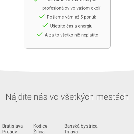
profesionálov vo vašom okolí
done
Pošleme vám až 5 ponúk
done
Ušetrite čas a energiu
done
A za to všetko nič neplatíte
Nájdite nás vo všetkých mestách
Bratislava
Košice
Banská bystrica
Prešov
Žilina
Trnava