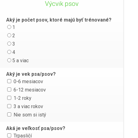
Výcvik psov
Aký je počet psov, ktoré majú byť trénované?
1
2
3
4
5 a viac
Aký je vek psa/psov?
0-6 mesiacov
6-12 mesiacov
1-2 roky
3 a viac rokov
Nie som si istý
Aká je veľkosť psa/psov?
Trpasličí