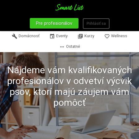
Pre profesionálov
Prihlásiť sa
build
Domácnosť
event
Eventy
library_books
Kurzy
favorite_border
Wellness
more_horiz
Ostatné
Nájdeme vám kvalifikovaných
profesionálov v odvetví výcvik
psov, ktorí majú záujem vám
pomôcť